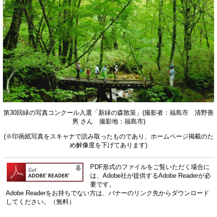
第30回緑の写真コンクール入選「新緑の森散策」(撮影者：福島市 清野善
男 さん 撮影地：福島市)
(※印画紙写真をスキャナで読み取ったものであり、ホームページ掲載のた
め解像度を下げてあります)
PDF形式のファイルをご覧いただく場合に
は、Adobe社が提供するAdobe Readerが必
要です。
Adobe Readerをお持ちでない方は、バナーのリンク先からダウンロード
してください。（無料）