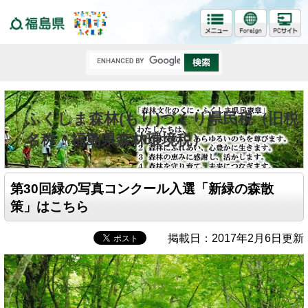
福島県
ふくしま森林(もり)づくり県民税（旧税
名称：福島県森林環境税）
第30回緑の写真コンクール入選「新緑の森散
策」はこちら
掲載日：2017年2月6日更新