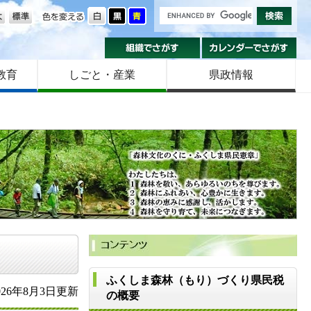
の大きさ
色を変える
組織でさがす
カ
教育
しごと・産業
県政情報
ふくしま森林（もり）づくり県民税
26年8月3日更新
の概要