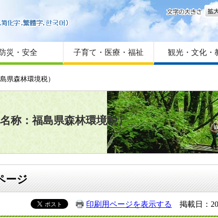
文字
はじめての方へ
Foreign language
サイトマップ
防災・安全
子育て・医療・福祉
観光・文化・
福島県森林環境税）
税名称：福島県森林環境税）
ページ
印刷用ページを表示する
掲載日：20