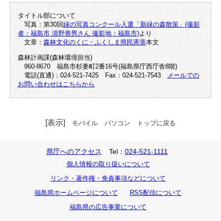
タイトル部について
写真：第30回
緑の写真コンクール入選「新緑の森散策」(撮影
者：福島市 清野善男さん 撮影地：福島市)
より
文章：
森林文化のくに・ふくしま県民憲章
本文
森林計画課(森林環境担当)
960-8670 福島市杉妻町2番16号(福島県庁西庁舎8階)
電話(直通)：024-521-7425 Fax：024-521-7543
メールでの
お問い合わせはこちらから
[表示]
モバイル
パソコン
トップに戻る
県庁へのアクセス
Tel：
024-521-1111
個人情報の取り扱いについて
リンク・著作権・免責事項などについて
福島県ホームページについて
RSS配信について
福島県の広告事業について