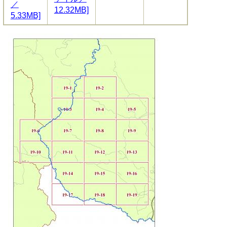
／
12.32MB]
5.33MB]