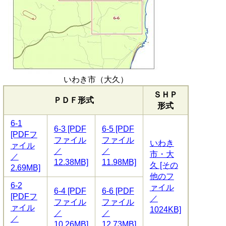
いわき市（大久）
ＳＨＰ
ＰＤＦ形式
形式
6-1
6-3 [PDF
6-5 [PDF
[PDFフ
ファイル
ファイル
いわき
ァイル
／
／
市・大
／
12.38MB]
11.98MB]
久 [その
2.69MB]
他のフ
6-2
ァイル
6-4 [PDF
6-6 [PDF
[PDFフ
／
ファイル
ファイル
ァイル
1024KB]
／
／
／
10.26MB]
12.73MB]