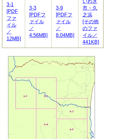
いわき
3-1
3-3
3-9
市・久
[PDF
[PDFフ
[PDFフ
之浜
ファ
ァイル
ァイル
[その他
イル
／
／
のファ
／
4.56MB]
8.04MB]
イル／
12MB]
441KB]