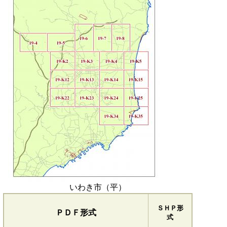
いわき市（平）
ＳＨＰ形
ＰＤＦ形式
式