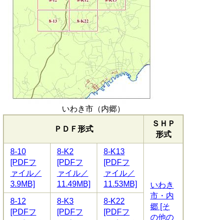
いわき市（内郷）
ＳＨＰ
ＰＤＦ形式
形式
8-10
8-K2
8-K13
[PDFフ
[PDFフ
[PDFフ
ァイル／
ァイル／
ァイル／
3.9MB]
11.49MB]
11.53MB]
いわき
市・内
8-12
8-K3
8-K22
郷 [そ
[PDFフ
[PDFフ
[PDFフ
の他の