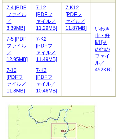
7-4 [PDF
7-12
7-K12
ファイル
[PDFフ
[PDFフ
／
ァイル／
ァイル／
3.39MB]
11.29MB]
11.87MB]
いわき
市・好
7-5 [PDF
7-K2
間 [そ
ファイル
[PDFフ
の他の
／
ァイル／
ファイ
12.95MB]
11.49MB]
ル／
452KB]
7-10
7-K3
[PDFフ
[PDFフ
ァイル／
ァイル／
11.8MB]
10.46MB]