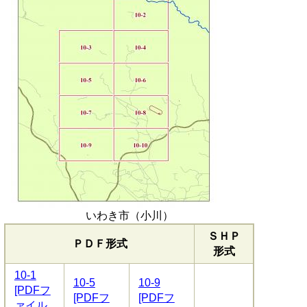
いわき市（小川）
ＳＨＰ
ＰＤＦ形式
形式
10-1
10-5
10-9
[PDFフ
[PDFフ
[PDFフ
ァイル