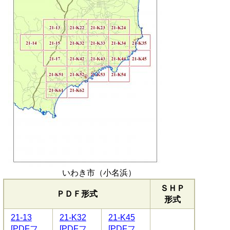
いわき市（小名浜）
ＳＨＰ
ＰＤＦ形式
形式
21-13
21-K32
21-K45
[PDFフ
[PDFフ
[PDFフ