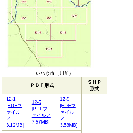
いわき市（川前）
ＳＨＰ
ＰＤＦ形式
形式
12-1
12-9
12-5
[PDFフ
[PDFフ
[PDFフ
ァイル
ァイル
ァイル／
／
／
7.57MB]
3.12MB]
3.58MB]