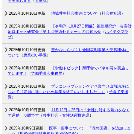
を実施します
（
人事課
）
2025年10月10日更新
地域共生社会推進について
（
社会福祉課
）
2025年10月10日更新
【令和7年10月27日開催】福島県廃炉・災害対
応ロボット研究会「第１回技術セミナー」のお知らせ
（
ハイテクプラ
ザ
）
2025年10月10日更新
豊かなむらづくり全国表彰事業の受賞団体に
ついて
（
農業担い手課
）
2025年10月10日更新
【労働トピック】県庁舎でパネル展を実施し
ています！
（
労働委員会事務局
）
2025年10月10日更新
プレコンセプションケア企業向け出前講座に
ついて（定員に達したため募集を終了いたしました。）
（
子育て支援
課
）
2025年10月10日更新
11月12日～25日は「女性に対する暴力をなく
す運動」期間です
（
共生社会・女性活躍推進課
）
2025年10月9日更新
医事・薬事について 「救急医療」を追加しま
した
（
相双保健福祉事務所(相双保健所)
）