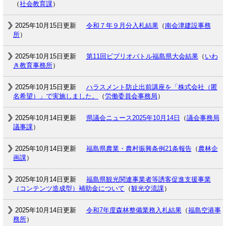
（
社会教育課
）
2025年10月15日更新
令和７年９月分入札結果
（
南会津建設事務
所
）
2025年10月15日更新
第11回ビブリオバトル福島県大会結果
（
いわ
き教育事務所
）
2025年10月15日更新
ハラスメント防止出前講座を「株式会社（匿
名希望）」で実施しました。
（
労働委員会事務局
）
2025年10月14日更新
県議会ニュース2025年10月14日
（
議会事務局
議事課
）
2025年10月14日更新
福島県農業・農村振興条例21条報告
（
農林企
画課
）
2025年10月14日更新
福島県観光関連事業者等誘客促進支援事業
（コンテンツ造成型）補助金について
（
観光交流課
）
2025年10月14日更新
令和7年度森林整備業務入札結果
（
福島空港事
務所
）