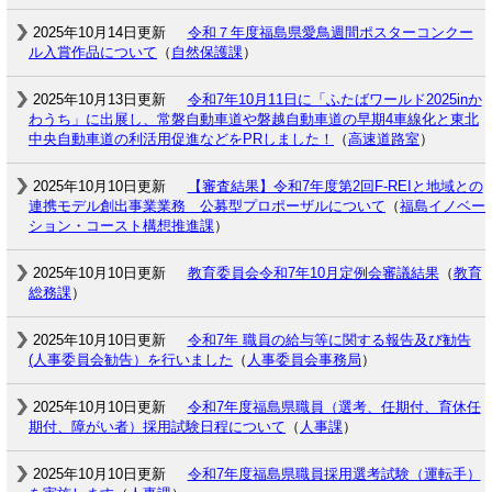
2025年10月14日更新
令和７年度福島県愛鳥週間ポスターコンクー
ル入賞作品について
（
自然保護課
）
2025年10月13日更新
令和7年10月11日に「ふたばワールド2025inか
わうち」に出展し、常磐自動車道や磐越自動車道の早期4車線化と東北
中央自動車道の利活用促進などをPRしました！
（
高速道路室
）
2025年10月10日更新
【審査結果】令和7年度第2回F-REIと地域との
連携モデル創出事業業務 公募型プロポーザルについて
（
福島イノベー
ション・コースト構想推進課
）
2025年10月10日更新
教育委員会令和7年10月定例会審議結果
（
教育
総務課
）
2025年10月10日更新
令和7年 職員の給与等に関する報告及び勧告
(人事委員会勧告）を行いました
（
人事委員会事務局
）
2025年10月10日更新
令和7年度福島県職員（選考、任期付、育休任
期付、障がい者）採用試験日程について
（
人事課
）
2025年10月10日更新
令和7年度福島県職員採用選考試験（運転手）