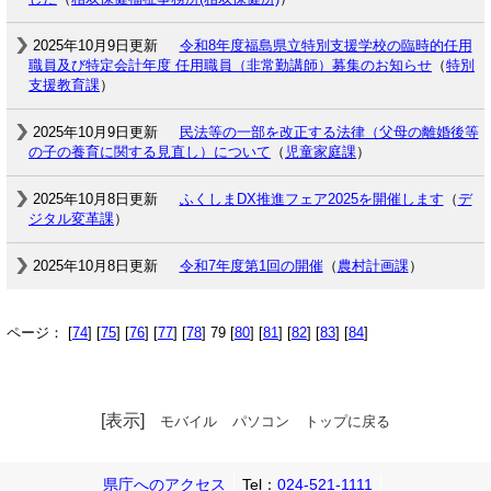
2025年10月9日更新
令和8年度福島県立特別支援学校の臨時的任用
職員及び特定会計年度 任用職員（非常勤講師）募集のお知らせ
（
特別
支援教育課
）
2025年10月9日更新
民法等の一部を改正する法律（父母の離婚後等
の子の養育に関する見直し）について
（
児童家庭課
）
2025年10月8日更新
ふくしまDX推進フェア2025を開催します
（
デ
ジタル変革課
）
2025年10月8日更新
令和7年度第1回の開催
（
農村計画課
）
ページ： [
74
] [
75
] [
76
] [
77
] [
78
] 79 [
80
] [
81
] [
82
] [
83
] [
84
]
[表示]
モバイル
パソコン
トップに戻る
県庁へのアクセス
Tel：
024-521-1111