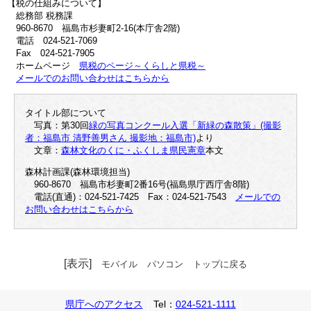
【税の仕組みについて】
総務部 税務課
960-8670 福島市杉妻町2-16(本庁舎2階)
電話 024-521-7069
Fax 024-521-7905
ホームページ
県税のページ～くらしと県税～
メールでのお問い合わせはこちらから
タイトル部について
写真：第30回
緑の写真コンクール入選「新緑の森散策」(撮影
者：福島市 清野善男さん 撮影地：福島市)
より
文章：
森林文化のくに・ふくしま県民憲章
本文
森林計画課(森林環境担当)
960-8670 福島市杉妻町2番16号(福島県庁西庁舎8階)
電話(直通)：024-521-7425 Fax：024-521-7543
メールでの
お問い合わせはこちらから
[表示]
モバイル
パソコン
トップに戻る
県庁へのアクセス
Tel：
024-521-1111