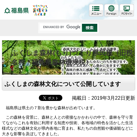
福島県
ふくしま森林(もり)づくり県民税（旧税
名称：福島県森林環境税）
ふくしまの森林文化について公開しています
掲載日：2019年3月22日更新
福島県は県土の７割を豊かな森林が占めています。
この森林を背景に、森林と人との密接なかかわりの中で、森林を守り育
てながらこれを有効に利用する知恵や技術、各地域の特色を活かした生活
様式などの森林文化が県内各地に育まれ、私たちの自然観や価値観などに
大きな影響を及ぼしてきました。