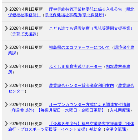
2026年4月1日更新
庁舎等維持管理業務委託に係る入札公告（県北
保健福祉事務所）
（
県北保健福祉事務所(県北保健所)
）
2026年4月1日更新
こども誰でも通園制度（乳児等通園支援事業）
（
子育て支援課
）
2026年4月1日更新
福島県のエコファーマーについて
（
環境保全農
業課
）
2026年4月1日更新
ふくしま食育実践サポーター
（
相双農林事務
所
）
2026年4月1日更新
農業総合センター貸会議室利用案内
（
農業総合
センター
）
2026年4月1日更新
オープンカウンター方式による調達案件情報
（印刷物以外）【毎週月曜日・水曜日・金曜日更新】
（
入札用度課
）
2026年4月1日更新
【令和８年度分】福島空港送客支援事業（団体
旅行・プロスポーツ応援等・イベント支援）補助金
（
空港交流課
）