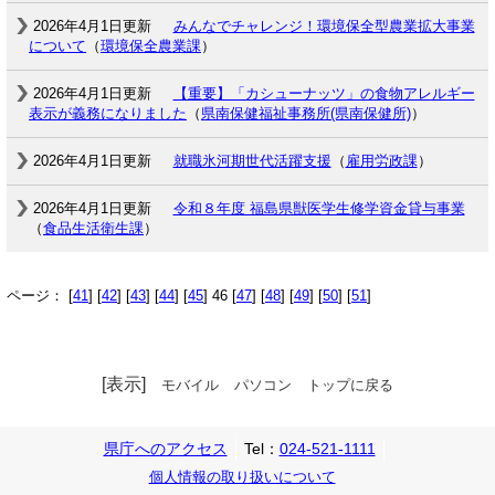
2026年4月1日更新
みんなでチャレンジ！環境保全型農業拡大事業
について
（
環境保全農業課
）
2026年4月1日更新
【重要】「カシューナッツ」の食物アレルギー
表示が義務になりました
（
県南保健福祉事務所(県南保健所)
）
2026年4月1日更新
就職氷河期世代活躍支援
（
雇用労政課
）
2026年4月1日更新
令和８年度 福島県獣医学生修学資金貸与事業
（
食品生活衛生課
）
ページ： [
41
] [
42
] [
43
] [
44
] [
45
] 46 [
47
] [
48
] [
49
] [
50
] [
51
]
[表示]
モバイル
パソコン
トップに戻る
県庁へのアクセス
Tel：
024-521-1111
個人情報の取り扱いについて