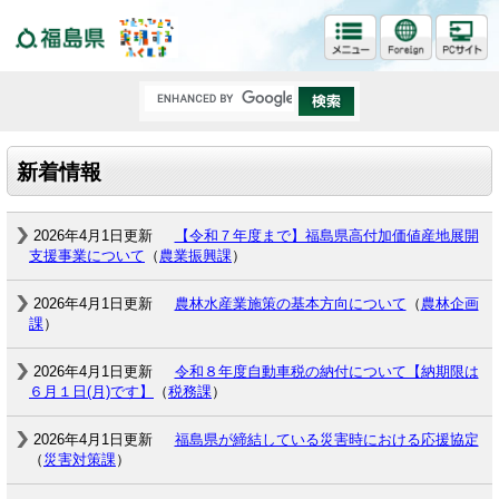
福島県
新着情報
2026年4月1日更新
【令和７年度まで】福島県高付加価値産地展開
支援事業について
（
農業振興課
）
2026年4月1日更新
農林水産業施策の基本方向について
（
農林企画
課
）
2026年4月1日更新
令和８年度自動車税の納付について【納期限は
６月１日(月)です】
（
税務課
）
2026年4月1日更新
福島県が締結している災害時における応援協定
（
災害対策課
）