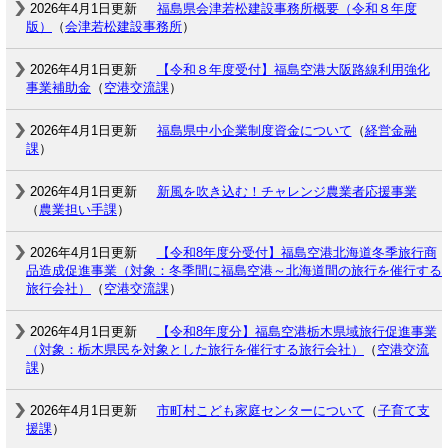
2026年4月1日更新
福島県会津若松建設事務所概要（令和８年度
版）
（
会津若松建設事務所
）
2026年4月1日更新
【令和８年度受付】福島空港大阪路線利用強化
事業補助金
（
空港交流課
）
2026年4月1日更新
福島県中小企業制度資金について
（
経営金融
課
）
2026年4月1日更新
新風を吹き込む！チャレンジ農業者応援事業
（
農業担い手課
）
2026年4月1日更新
【令和8年度分受付】福島空港北海道冬季旅行商
品造成促進事業（対象：冬季間に福島空港～北海道間の旅行を催行する
旅行会社）
（
空港交流課
）
2026年4月1日更新
【令和8年度分】福島空港栃木県域旅行促進事業
（対象：栃木県民を対象とした旅行を催行する旅行会社）
（
空港交流
課
）
2026年4月1日更新
市町村こども家庭センターについて
（
子育て支
援課
）