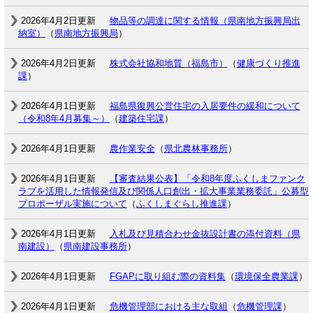
2026年4月2日更新
物品等の調達に関する情報（県南地方振興局出
納室）
（
県南地方振興局
）
2026年4月2日更新
株式会社協和地質（福島市）
（
健康づくり推進
課
）
2026年4月1日更新
福島県復興公営住宅の入居要件の緩和について
（令和8年4月募集～）
（
建築住宅課
）
2026年4月1日更新
農作業安全
（
県北農林事務所
）
2026年4月1日更新
【審査結果公表】「令和8年度ふくしまファンク
ラブを活用した情報発信及び関係人口創出・拡大事業業務委託」公募型
プロポーザル実施について
（
ふくしまぐらし推進課
）
2026年4月1日更新
入札及び見積合わせ金抜設計書の添付資料（県
南建設）
（
県南建設事務所
）
2026年4月1日更新
FGAPに取り組む際の資料集
（
環境保全農業課
）
2026年4月1日更新
危機管理部における主な取組
（
危機管理課
）