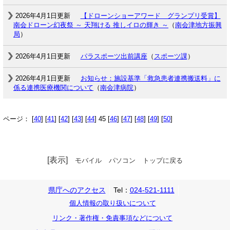
2026年4月1日更新
【ドローンショーアワード グランプリ受賞】
南会ドローン幻夜祭 ～ 天翔ける 推しイロの輝き ～
（
南会津地方振興
局
）
2026年4月1日更新
パラスポーツ出前講座
（
スポーツ課
）
2026年4月1日更新
お知らせ：施設基準「救急患者連携搬送料」に
係る連携医療機関について
（
南会津病院
）
ページ： [
40
] [
41
] [
42
] [
43
] [
44
] 45 [
46
] [
47
] [
48
] [
49
] [
50
]
[表示]
モバイル
パソコン
トップに戻る
県庁へのアクセス
Tel：
024-521-1111
個人情報の取り扱いについて
リンク・著作権・免責事項などについて