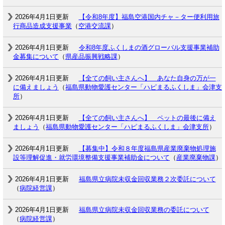
2026年4月1日更新
【令和8年度】福島空港国内チャ－ター便利用旅
行商品造成支援事業
（
空港交流課
）
2026年4月1日更新
令和8年度ふくしまの酒グローバル支援事業補助
金募集について
（
県産品振興戦略課
）
2026年4月1日更新
【全ての飼い主さんへ】 あなた自身の万が一
に備えましょう
（
福島県動物愛護センター「ハピまるふくしま」会津支
所
）
2026年4月1日更新
【全ての飼い主さんへ】 ペットの最後に備え
ましょう
（
福島県動物愛護センター「ハピまるふくしま」会津支所
）
2026年4月1日更新
【募集中】令和８年度福島県産業廃棄物処理施
設等理解促進・就労環境整備支援事業補助金について
（
産業廃棄物課
）
2026年4月1日更新
福島県立病院未収金回収業務２次委託について
（
病院経営課
）
2026年4月1日更新
福島県立病院未収金回収業務の委託について
（
病院経営課
）