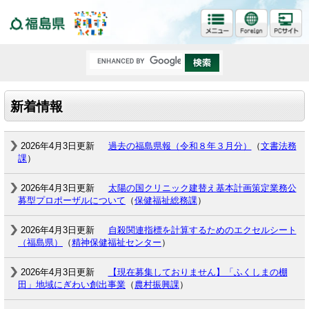
福島県
新着情報
2026年4月3日更新
過去の福島県報（令和８年３月分）
（
文書法務
課
）
2026年4月3日更新
太陽の国クリニック建替え基本計画策定業務公
募型プロポーザルについて
（
保健福祉総務課
）
2026年4月3日更新
自殺関連指標を計算するためのエクセルシート
（福島県）
（
精神保健福祉センター
）
2026年4月3日更新
【現在募集しておりません】「ふくしまの棚
田」地域にぎわい創出事業
（
農村振興課
）