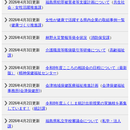
2026年4月3日更新
福島県犯罪被害者等支援計画について
（
共生社
会・女性活躍推進課
）
2026年4月3日更新
女性が健康で活躍する県内企業の取組事例一覧
（
健康づくり推進課
）
2026年4月3日更新
林野火災警報等発令状況
（
消防保安課
）
2026年4月3日更新
介護職員等喀痰吸引等研修について
（
高齢福祉
課
）
2026年4月3日更新
令和8年度こころの相談会の日程について（最新
版）
（
精神保健福祉センター
）
2026年4月2日更新
会津地域保健医療福祉推進計画
（
会津保健福祉
事務所(会津保健所)
）
2026年4月2日更新
令和8年度ふくしま統計出前授業の実施校を募集
しています！
（
統計課
）
2026年4月2日更新
福島県私立学校審議会について
（
私学・法人
課
）