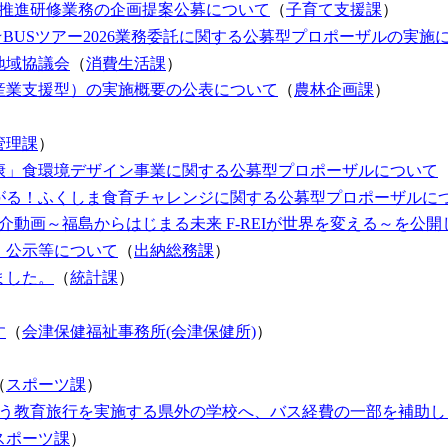
策推進研修業務の企画提案公募について
（
子育て支援課
）
BUSツアー2026業務委託に関する公募型プロポーザルの実施
地域協議会
（
消費生活課
）
産業⽀援型）の実施概要の公表について
（
農林企画課
）
）
管理課
）
康」食環境デザイン事業に関する公募型プロポーザルについて
がる！ふくしま食育チャレンジに関する公募型プロポーザルに
紹介動画～福島からはじまる未来 F-REIが世界を変える～を公
・公示等について
（
出納総務課
）
ました。
（
統計課
）
す
（
会津保健福祉事務所(会津保健所)
）
）
（
スポーツ課
）
伴う教育旅行を実施する県外の学校へ、バス経費の一部を補助し
スポーツ課
）