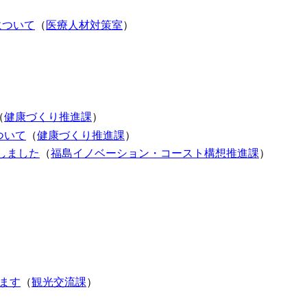
について
（
医療人材対策室
）
（
健康づくり推進課
）
ついて
（
健康づくり推進課
）
開しました
（
福島イノベーション・コースト構想推進課
）
ます
（
観光交流課
）