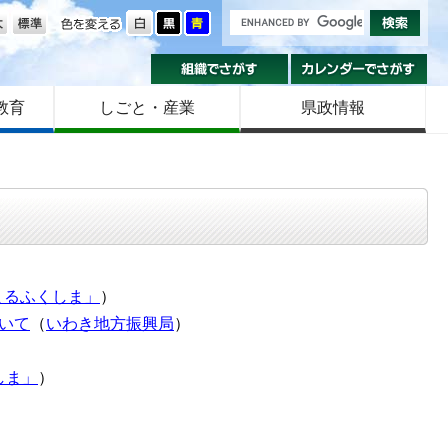
の大きさ
色を変える
組織でさがす
カ
教育
しごと・産業
県政情報
まるふくしま」
）
いて
（
いわき地方振興局
）
しま」
）