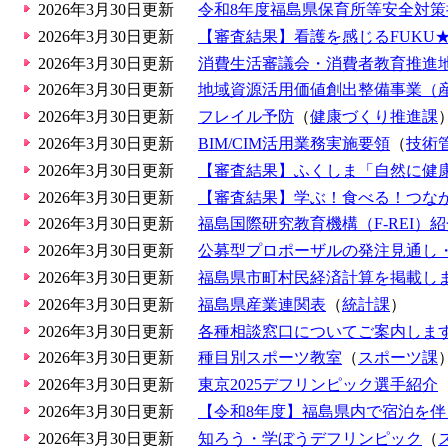
2026年3月30日更新
令和8年度福島県保育所等安全対
2026年3月30日更新
【審査結果】看護を感じるFUKU★
2026年3月30日更新
消費生活審議会・消費者教育推進
2026年3月30日更新
地域資源活⽤価値創出整備事業（
2026年3月30日更新
フレイル予防
（
健康づくり推進課
2026年3月30日更新
BIM/CIM活用業務実施要領
（
技術
2026年3月30日更新
【審査結果】ふくしま「自然に健
2026年3月30日更新
【審査結果】学ぶ！食べる！つな
2026年3月30日更新
福島国際研究教育機構（F-REI）
2026年3月30日更新
公募型プロポーザルの発注見通し
2026年3月30日更新
福島県市町村民経済計算を掲載し
2026年3月30日更新
福島県産業連関表
（
統計課
）
2026年3月30日更新
各種相談窓口についてご案内しま
2026年3月30日更新
種目別スポーツ教室
（
スポーツ課
2026年3月30日更新
東京2025デフリンピック選手紹介
2026年3月30日更新
【令和8年度】福島県内で宿泊を
2026年3月30日更新
知ろう・学ぼうデフリンピック
（