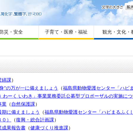
文字
はじめての方へ
Foreign language
サイトマップ
防災・安全
子育て・医療・福祉
観光・文化・
営繕課
）
身”の万が一に備えましょう
（
福島県動物愛護センター「ハピ
 わーく いわき」事業業務委託公募型プロポーザルの実施につ
事業
（
自然保護課
）
最期に備えましょう
（
福島県動物愛護センター「ハピまるふく
３０）
（
復興・総合計画課
）
業成果報告書
（
健康づくり推進課
）