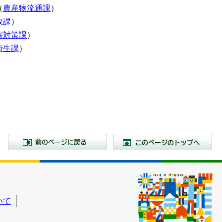
（
農産物流通課
）
政課
）
害対策課
）
衛生課
）
前のページに戻る
こ
いて