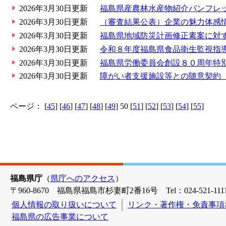
2026年3月30日更新
福島県産農林水産物紹介パンフレ
2026年3月30日更新
（審査結果公表）企業の魅力体感
2026年3月30日更新
福島県地域防災計画修正素案に対
2026年3月30日更新
令和８年度福島県食品衛生監視指
2026年3月30日更新
福島県労働委員会創設８０周年特
2026年3月30日更新
障がい者支援施設等との随意契約
ページ： [
45
] [
46
] [
47
] [
48
] [
49
] 50 [
51
] [
52
] [
53
] [
54
] [
55
]
福島県庁
（
県庁へのアクセス
）
〒960-8670 福島県福島市杉妻町2番16号 Tel：024-521-1111
個人情報の取り扱いについて
リンク・著作権・免責事項
福島県の広告事業について