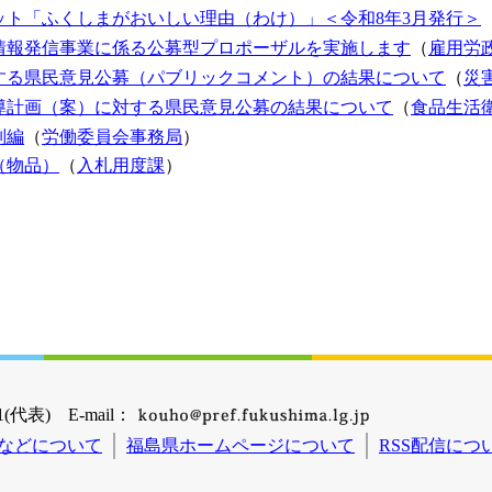
ット「ふくしまがおいしい理由（わけ）」＜令和8年3月発行＞
情報発信事業に係る公募型プロポーザルを実施します
（
雇用労
する県民意見公募（パブリックコメント）の結果について
（
災
導計画（案）に対する県民意見公募の結果について
（
食品生活
別編
（
労働委員会事務局
）
（物品）
（
入札用度課
）
(代表) E-mail：
などについて
福島県ホームページについて
RSS配信につ