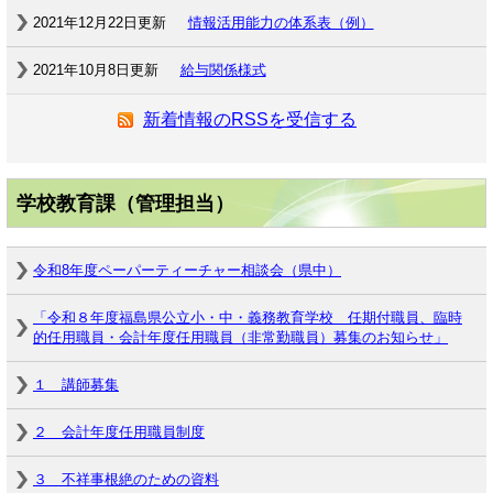
2021年12月22日更新
情報活用能力の体系表（例）
2021年10月8日更新
給与関係様式
新着情報のRSSを受信する
学校教育課（管理担当）
令和8年度ペーパーティーチャー相談会（県中）
「令和８年度福島県公立小・中・義務教育学校 任期付職員、臨時
的任用職員・会計年度任用職員（非常勤職員）募集のお知らせ」
１ 講師募集
２ 会計年度任用職員制度
３ 不祥事根絶のための資料