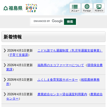
福島県
新着情報
2026年4月1日更新
こども誰でも通園制度（乳児等通園支援事業）
（
子育て支援課
）
2026年4月1日更新
福島県のエコファーマーについて
（
環境保全農
業課
）
2026年4月1日更新
ふくしま食育実践サポーター
（
相双農林事務
所
）
2026年4月1日更新
農業総合センター貸会議室利用案内
（
農業総合
センター
）