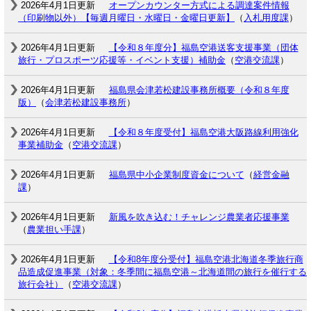
2026年4月1日更新
オープンカウンター方式による調達案件情報
（印刷物以外）【毎週月曜日・水曜日・金曜日更新】
（
入札用度課
）
2026年4月1日更新
【令和８年度分】福島空港送客支援事業（団体
旅行・プロスポーツ応援等・イベント支援）補助金
（
空港交流課
）
2026年4月1日更新
福島県会津若松建設事務所概要（令和８年度
版）
（
会津若松建設事務所
）
2026年4月1日更新
【令和８年度受付】福島空港大阪路線利用強化
事業補助金
（
空港交流課
）
2026年4月1日更新
福島県中小企業制度資金について
（
経営金融
課
）
2026年4月1日更新
新風を吹き込む！チャレンジ農業者応援事業
（
農業担い手課
）
2026年4月1日更新
【令和8年度分受付】福島空港北海道冬季旅行商
品造成促進事業（対象：冬季間に福島空港～北海道間の旅行を催行する
旅行会社）
（
空港交流課
）