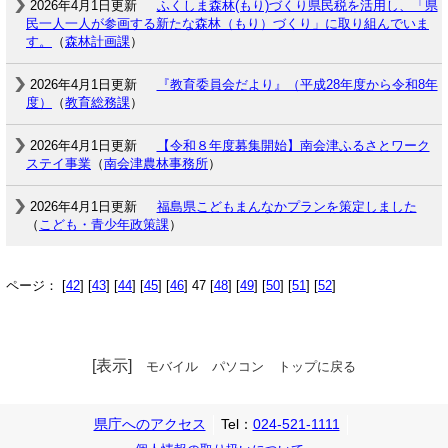
2026年4月1日更新
ふくしま森林(もり)づくり県民税を活用し、「県
民一人一人が参画する新たな森林（もり）づくり」に取り組んでいま
す。
（
森林計画課
）
2026年4月1日更新
『教育委員会だより』（平成28年度から令和8年
度）
（
教育総務課
）
2026年4月1日更新
【令和８年度募集開始】南会津ふるさとワーク
ステイ事業
（
南会津農林事務所
）
2026年4月1日更新
福島県こどもまんなかプランを策定しました
（
こども・青少年政策課
）
ページ： [
42
] [
43
] [
44
] [
45
] [
46
] 47 [
48
] [
49
] [
50
] [
51
] [
52
]
[表示]
モバイル
パソコン
トップに戻る
県庁へのアクセス
Tel：
024-521-1111