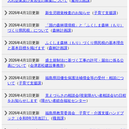
入れ企業及び実習生の募集について
（
雇用労政課
）
2026年4月1日更新
新生児聴覚検査のお知らせ
（
子育て支援課
）
2026年4月1日更新
「国の森林環境税」と「ふくしま森林（もり）
づくり県民税」について
（
森林計画課
）
2026年4月1日更新
ふくしま森林（もり）づくり県民税の基本理念
と基本目標を掲げます
（
森林計画課
）
2026年4月1日更新
盛土規制法に基づく工事の許可・届出に係る公
表について
（
会津若松建設事務所
）
2026年4月1日更新
福島県旧優生保護法補償金等の受付・相談につ
いて
（
子育て支援課
）
2026年4月1日更新
見えづらさの相談会(視覚障がい者相談会)の日程
をお知らせします
（
障がい者総合福祉センター
）
2026年4月1日更新
福島県教育委員会 子育て・介護支援ハンドブ
ック（令和8年3月改訂）
（
職員課
）