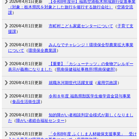
2026年4月1日更新
【令和8年度分】福島空港栃木県域旅行促進事業
（対象：栃木県民を対象とした旅行を催行する旅行会社）
（
空港交流
課
）
2026年4月1日更新
市町村こども家庭センターについて
（
子育て支
援課
）
2026年4月1日更新
みんなでチャレンジ！環境保全型農業拡大事業
について
（
環境保全農業課
）
2026年4月1日更新
【重要】「カシューナッツ」の食物アレルギー
表示が義務になりました
（
県南保健福祉事務所(県南保健所)
）
2026年4月1日更新
就職氷河期世代活躍支援
（
雇用労政課
）
2026年4月1日更新
令和８年度 福島県獣医学生修学資金貸与事業
（
食品生活衛生課
）
2026年4月1日更新
知的障がい者相談判定会様式が新しくなりまし
た
（
障がい者総合福祉センター
）
2026年4月1日更新
「令和8年度 ふくしま人材確保支援事業」 受け