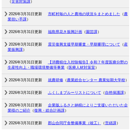
（
災害対策課
）
2026年3月31日更新
市町村毎の人と農地の状況をまとめました
（
農
業担い手課
）
2026年3月31日更新
福島県花き振興計画
（
園芸課
）
2026年3月31日更新
震災復興支援早期審査・早期審理について
（
産
業振興課
）
2026年3月31日更新
【消費税仕入控除報告】令和７年度医療分野の
生産性向上・職場環境整備等事業
（
医療人材対策室
）
2026年3月31日更新
就農研修
（
農業総合センター 農業短期大学校
）
2026年3月31日更新
ふくしまブルーリストについて
（
自然保護課
）
2026年3月31日更新
企業版ふるさと納税によりご支援いただいた企
業様のご紹介
（
復興・総合計画課
）
2026年3月31日更新
郡山合同庁舎整備事業（竣工）
（
営繕課
）