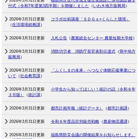
2026年3月31日更新
福島県次世代育成支援企業認証に係る認証書交
付式（令和7年度第3四半期）を開催しました
（
いわき地方振興局
）
2026年3月31日更新
コラボ出前講座「ＳＤＧｓ×くらしと環境」
（
生活環境総務課
）
2026年3月31日更新
入札公告
（
農業総合センター 農業短期大学校
）
2026年3月31日更新
消防功労者 消防庁長官表彰伝達式
（
県中地方
振興局
）
2026年3月31日更新
「ふくしまの未来」へつなぐ体験応援事業につ
いて
（
社会教育課
）
2026年3月31日更新
小学生から知ってほしい！統計の話（令和８年
３月版）
（
統計課
）
2026年3月31日更新
都市計画年報（統計データ）
（
都市計画課
）
2026年3月31日更新
令和８年度品目別販売戦略
（
農産物流通課
）
2026年3月31日更新
福島県防災会議の開催結果をお知らせします。