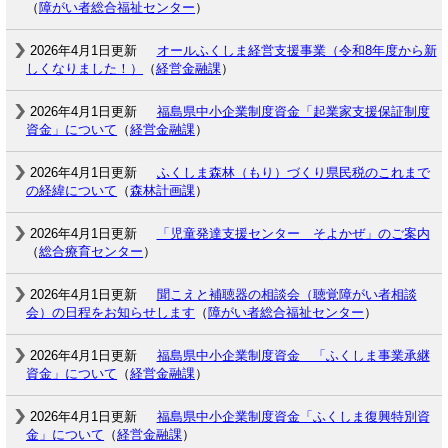
（
障がい者総合福祉センター
）
2026年4月1日更新
オールふくしま経営支援事業（令和8年度から新
しくなりました！）
（
経営金融課
）
2026年4月1日更新
福島県中小企業制度資金「起業家支援保証制度
資金」について
（
経営金融課
）
2026年4月1日更新
ふくしま森林（もり）づくり県民税のこれまで
の経緯について
（
森林計画課
）
2026年4月1日更新
「児童発達支援センター そよかぜ」のご案内
（
総合療育センター
）
2026年4月1日更新
聞こえと補聴器の相談会（聴覚障がい者相談
会）の日程をお知らせします
（
障がい者総合福祉センター
）
2026年4月1日更新
福島県中小企業制度資金 「ふくしま事業承継
資金」について
（
経営金融課
）
2026年4月1日更新
福島県中小企業制度資金「ふくしま復興特別資
金」について
（
経営金融課
）