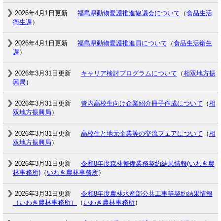
2026年4月1日更新
福島県動物愛護推進協議会について
（
食品生活
衛生課
）
2026年4月1日更新
福島県動物愛護推進員について
（
食品生活衛生
課
）
2026年3月31日更新
キャリア検討プログラムについて
（
相双地方振
興局
）
2026年3月31日更新
管内高校生向け企業紹介冊子作成について
（
相
双地方振興局
）
2026年3月31日更新
高校生と地元企業等の交流フェアについて
（
相
双地方振興局
）
2026年3月31日更新
令和8年度森林整備業務契約結果情報(いわき農
林事務所)
（
いわき農林事務所
）
2026年3月31日更新
令和8年度農林水産部公共工事等契約結果情報
（いわき農林事務所）
（
いわき農林事務所
）