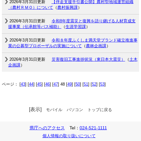
2026年3月31日更新
【伴走支援手引書公開】農村型地域運営組織
（農村ＲＭＯ）について
（
農村振興課
）
2026年3月31日更新
令和8年度震災と復興を語り継げる人材育成支
援事業（伝承館等バス補助）
（
生涯学習課
）
2026年3月31日更新
令和８年度ふくしま満天堂ブランド確立推進事
業の公募型プロポーザルの実施について
（
農林企画課
）
2026年3月31日更新
災害復旧工事進捗状況（東日本大震災）
（
土木
企画課
）
ページ： [
43
] [
44
] [
45
] [
46
] [
47
] 48 [
49
] [
50
] [
51
] [
52
] [
53
]
[表示]
モバイル
パソコン
トップに戻る
県庁へのアクセス
Tel：
024-521-1111
個人情報の取り扱いについて