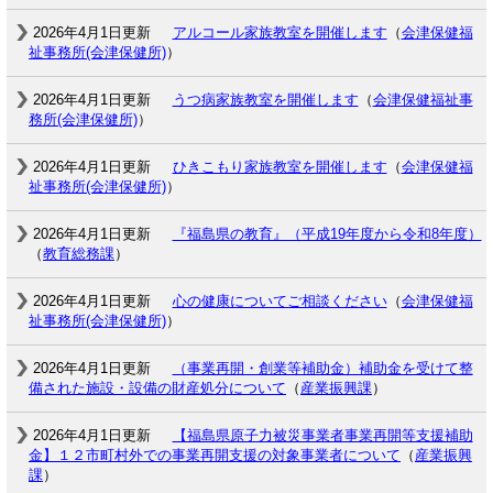
2026年4月1日更新
アルコール家族教室を開催します
（
会津保健福
祉事務所(会津保健所)
）
2026年4月1日更新
うつ病家族教室を開催します
（
会津保健福祉事
務所(会津保健所)
）
2026年4月1日更新
ひきこもり家族教室を開催します
（
会津保健福
祉事務所(会津保健所)
）
2026年4月1日更新
『福島県の教育』（平成19年度から令和8年度）
（
教育総務課
）
2026年4月1日更新
心の健康についてご相談ください
（
会津保健福
祉事務所(会津保健所)
）
2026年4月1日更新
（事業再開・創業等補助金）補助金を受けて整
備された施設・設備の財産処分について
（
産業振興課
）
2026年4月1日更新
【福島県原子力被災事業者事業再開等支援補助
金】１２市町村外での事業再開支援の対象事業者について
（
産業振興
課
）