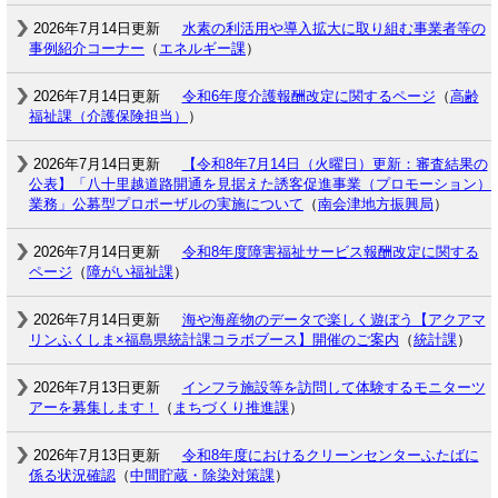
2026年7月14日更新
水素の利活用や導入拡大に取り組む事業者等の
事例紹介コーナー
（
エネルギー課
）
2026年7月14日更新
令和6年度介護報酬改定に関するページ
（
高齢
福祉課（介護保険担当）
）
2026年7月14日更新
【令和8年7月14日（火曜日）更新：審査結果の
公表】「八十里越道路開通を見据えた誘客促進事業（プロモーション）
業務」公募型プロポーザルの実施について
（
南会津地方振興局
）
2026年7月14日更新
令和8年度障害福祉サービス報酬改定に関する
ページ
（
障がい福祉課
）
2026年7月14日更新
海や海産物のデータで楽しく遊ぼう【アクアマ
リンふくしま×福島県統計課コラボブース】開催のご案内
（
統計課
）
2026年7月13日更新
インフラ施設等を訪問して体験するモニターツ
アーを募集します！
（
まちづくり推進課
）
2026年7月13日更新
令和8年度におけるクリーンセンターふたばに
係る状況確認
（
中間貯蔵・除染対策課
）