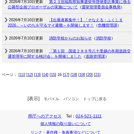
2026年7月10日更新
第２３回福島県知事選挙等啓発委託事業に係る
公募型企画プロポーザルの実施について
（
選挙管理委員会事務局
）
2026年7月10日更新
【出展者募集中！】「そなえる・ふくしま
2026」～いのちを守るマイ避難～を開催します！
（
危機管理課
）
2026年7月10日更新
消防学校からのお知らせ
（
消防学校
）
2026年7月10日更新
「第１回 国道２８９号八十里越の冬期道路交
通管理等に関する検討会」を開催しました
（
道路管理課
）
ページ： [
11
] [
12
] [
13
] [
14
] [
15
] 16 [
17
] [
18
] [
19
] [
20
] [
21
]
[表示]
モバイル
パソコン
トップに戻る
県庁へのアクセス
Tel：
024-521-1111
個人情報の取り扱いについて
リンク・著作権・免責事項などについて