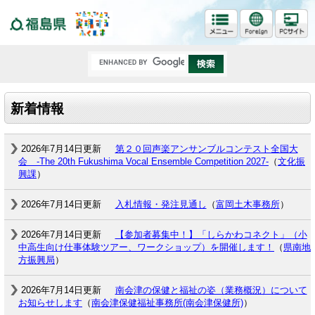
福島県
新着情報
2026年7月14日更新
第２０回声楽アンサンブルコンテスト全国大
会 -The 20th Fukushima Vocal Ensemble Competition 2027-
（
文化振
興課
）
2026年7月14日更新
入札情報・発注見通し
（
富岡土木事務所
）
2026年7月14日更新
【参加者募集中！】「しらかわコネクト」（小
中高生向け仕事体験ツアー、ワークショップ）を開催します！
（
県南地
方振興局
）
2026年7月14日更新
南会津の保健と福祉の姿（業務概況）について
お知らせします
（
南会津保健福祉事務所(南会津保健所)
）