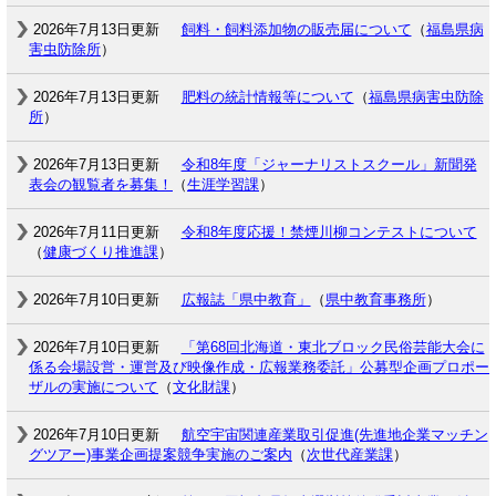
2026年7月13日更新
飼料・飼料添加物の販売届について
（
福島県病
害虫防除所
）
2026年7月13日更新
肥料の統計情報等について
（
福島県病害虫防除
所
）
2026年7月13日更新
令和8年度「ジャーナリストスクール」新聞発
表会の観覧者を募集！
（
生涯学習課
）
2026年7月11日更新
令和8年度応援！禁煙川柳コンテストについて
（
健康づくり推進課
）
2026年7月10日更新
広報誌「県中教育」
（
県中教育事務所
）
2026年7月10日更新
「第68回北海道・東北ブロック民俗芸能大会に
係る会場設営・運営及び映像作成・広報業務委託」公募型企画プロポー
ザルの実施について
（
文化財課
）
2026年7月10日更新
航空宇宙関連産業取引促進(先進地企業マッチン
グツアー)事業企画提案競争実施のご案内
（
次世代産業課
）