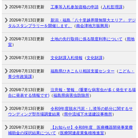
2026年7月13日更新
工事等入札参加資格の申請
（
入札監理課
）
2026年7月13日更新
新潟・福島「八十里越界隈無限大エリア」 デジ
タルスタンプラリーを開催します。
（
南会津地方振興局
）
2026年7月13日更新
土地の先行取得に係る限度利率について
（
用地
室
）
2026年7月13日更新
文化財課入札情報
（
文化財課
）
2026年7月13日更新
福島県ひきこもり相談支援センター
（
こども・
青少年政策課
）
2026年7月13日更新
注意報・警報 (重要な病害虫が多く発生する場
合に発表する情報です)
（
福島県病害虫防除所
）
2026年7月13日更新
令和9年度脱水汚泥・し渣等の処分に関するサ
ウンディング型市場調査結果
（
県中流域下水道建設事務所
）
2026年7月13日更新
【お知らせ】令和8年度 医療機器開発事業費
補助金の採択結果について
（
医療関連産業集積推進室
）