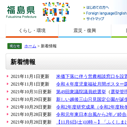
福島県
くらし・環境
震災・復興
ホーム
> 新着情報
新着情報
2021年11月1日更新
米価下落に伴う営農相談窓口を設
2021年11月1日更新
令和４年度児童福祉月間ポスター
2021年10月31日更新
第49回衆議院議員総選挙
（
選挙管
2021年10月29日更新
新しい越後三山只見国定公園が誕
2021年10月29日更新
令和2年度研究成果（令和2年度秋
2021年10月28日更新
令和元年東日本台風から2年／睦合
2021年10月28日更新
【11月6日(土)10時～】「ふくし