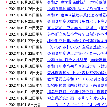
2021年10月26日更新
令和2年度学校保健統計（学校保
2021年10月26日更新
令和３年度農家民宿・民泊推進セ
2021年10月25日更新
令和3年度JKA補助事業による機器
2021年10月25日更新
令和３年度医療施設用ロボット導
2021年10月25日更新
東京駅前に巨大赤べこ登場！
（
風
2021年10月22日更新
矢祭町立矢祭小学校で出前講座を
2021年10月22日更新
棚倉町立社川小学校で出前講座を
2021年10月22日更新
【いわき市】いわき産業創造館シ
2021年10月22日更新
令和３年度違反建築パトロールを
2021年10月20日更新
令和３年9月分入札結果
（
南会津建
2021年10月18日更新
令和４年度当初予算編成方針
（
財
2021年10月18日更新
森林環境税を用いた森林整備の取
2021年10月15日更新
教育委員会令和３年１０定例会審
2021年10月15日更新
動物取扱業者向け補助金・融資制
2021年10月12日更新
福島県職員（任期付研究員（環境
2021年10月12日更新
福島県総合計画 令和３年度の進
2021年10月8日更新
【１０／２３（土）】（オンライ