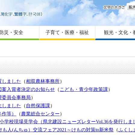
文字
はじめての方へ
Foreign language
サイトマップ
防災・安全
子育て・医療・福祉
観光・文化・
置しました
（
相双農林事務所
）
図案入賞者決定のお知らせ
（
こども・青少年政策課
）
理委員会事務局
）
生しました
（
自然保護課
）
冬作等）
（
農業総合センター
）
小学校現場見学会（県北建設ニューズレターVol.36を発行しま
まけも人(んちゅ）交流フェア2021～けもの対策to新米祭
（
ふくし