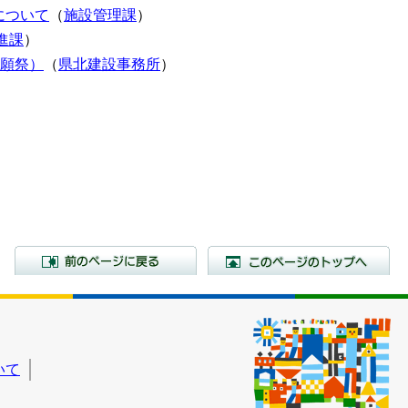
について
（
施設管理課
）
進課
）
祈願祭）
（
県北建設事務所
）
前のページに戻る
こ
いて