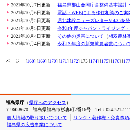
2021年10月7日更新
福島県郡山合同庁舎整備基本設計
2021年10月6日更新
電話・WEBによる移住相談のご
2021年10月5日更新
県北建設ニューズレターVol.3
2021年10月5日更新
令和3年度ジャパン・ライジング・
2021年10月4日更新
その他の災害について
（
相双農林
2021年10月4日更新
令和３年度の新規就農者数につい
ページ： [
168
] [
169
] [
170
] [
171
] [
172
] 173 [
174
] [
175
] [
176
] [
17
福島県庁
（
県庁へのアクセス
）
〒960-8670 福島県福島市杉妻町2番16号 Tel：024-521-1111
個人情報の取り扱いについて
リンク・著作権・免責事項
福島県の広告事業について