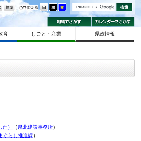
の大きさ
色を変える
組織でさがす
カ
教育
しごと・産業
県政情報
した）
（
県北建設事務所
）
まぐらし推進課
）