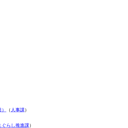
）
）
日）
（
人事課
）
まぐらし推進課
）