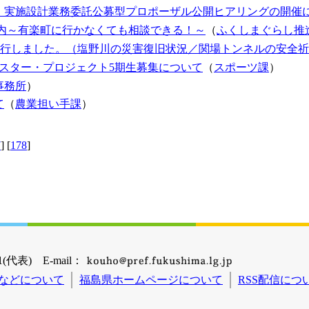
・実施設計業務委託公募型プロポーザル公開ヒアリングの開催
案内～有楽町に行かなくても相談できる！～
（
ふくしまぐらし推
5を発行しました。（塩野川の災害復旧状況／関場トンネルの安全
スター・プロジェクト5期生募集について
（
スポーツ課
）
事務所
）
て
（
農業担い手課
）
7
] [
178
]
(代表) E-mail：
などについて
福島県ホームページについて
RSS配信につ