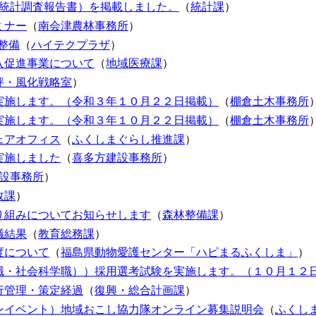
健統計調査報告書）を掲載しました。
（
統計課
）
ミナー
（
南会津農林事務所
）
整備
（
ハイテクプラザ
）
入促進事業について
（
地域医療課
）
評・風化戦略室
）
実施します。（令和３年１０月２２日掲載）
（
棚倉土木事務所
実施します。（令和３年１０月２２日掲載）
（
棚倉土木事務所
ェアオフィス
（
ふくしまぐらし推進課
）
実施しました
（
喜多方建設事務所
）
設事務所
）
政課
）
り組みについてお知らせします
（
森林整備課
）
議結果
（
教育総務課
）
度について
（
福島県動物愛護センター「ハピまるふくしま」
）
職・社会科学職））採用選考試験を実施します。（１０月１２
行管理・策定経過
（
復興・総合計画課
）
ンイベント）地域おこし協力隊オンライン募集説明会
（
ふくし