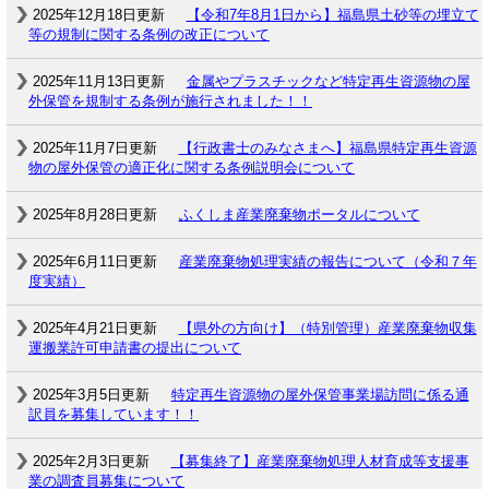
2025年12月18日更新
【令和7年8月1日から】福島県土砂等の埋立て
等の規制に関する条例の改正について
2025年11月13日更新
金属やプラスチックなど特定再生資源物の屋
外保管を規制する条例が施行されました！！
2025年11月7日更新
【行政書士のみなさまへ】福島県特定再生資源
物の屋外保管の適正化に関する条例説明会について
2025年8月28日更新
ふくしま産業廃棄物ポータルについて
2025年6月11日更新
産業廃棄物処理実績の報告について（令和７年
度実績）
2025年4月21日更新
【県外の方向け】（特別管理）産業廃棄物収集
運搬業許可申請書の提出について
2025年3月5日更新
特定再生資源物の屋外保管事業場訪問に係る通
訳員を募集しています！！
2025年2月3日更新
【募集終了】産業廃棄物処理人材育成等支援事
業の調査員募集について