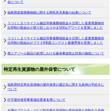
会について
福島県産業廃棄物税に関する県民意見募集の結果について
うつくしまリサイクル施設等整備費補助金を活用した産業廃棄物排
出抑制の取組みが第５回こおりやまSDGsアワードを受賞しました
うつくしまリサイクル施設等整備費補助金を活用した産業廃棄物排
出抑制の取組みがプラ３R実践コンテスト最優秀賞を受賞しました
廃エアゾール製品の処理における爆発事故防止対策の徹底について
特定再生資源物の屋外保管について
福島県特定再生資源物の屋外保管の適正化に関する条例の手続きに
ついて
許可屋外保管事業場設置者名簿について
金属やプラスチックなど特定再生資源物の屋外保管を規制する条例