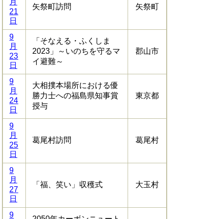
月
矢祭町訪問
矢祭町
21
日
9
「そなえる・ふくしま
月
2023」～いのちを守るマ
郡山市
23
イ避難～
日
9
大相撲本場所における優
月
勝力士への福島県知事賞
東京都
24
授与
日
9
月
葛尾村訪問
葛尾村
25
日
9
月
「福、笑い」収穫式
大玉村
27
日
9
2050年カーボンニュート