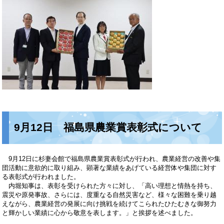
9
月12日 福島県農業賞表彰式について
9月12日に杉妻会館で福島県農業賞表彰式が行われ、農業経営の改善や集
団活動に意欲的に取り組み、顕著な業績をあげている経営体や集団に対す
る表彰式が行われました。
内堀知事は、表彰を受けられた方々に対し、「高い理想と情熱を持ち、
震災や原発事故、さらには、度重なる自然災害など、様々な困難を乗り越
えながら、農業経営の発展に向け挑戦を続けてこられたひたむきな御努力
と輝かしい業績に心から敬意を表します。」と挨拶を述べました。