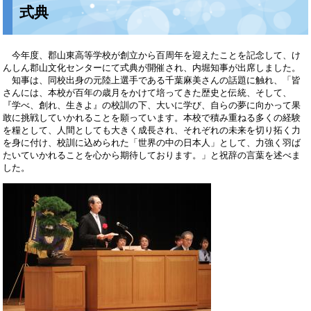
式典
今年度、郡山東高等学校が創立から百周年を迎えたことを記念して、け
んしん郡山文化センターにて式典が開催され、内堀知事が出席しました。
知事は、同校出身の元陸上選手である千葉麻美さんの話題に触れ、「皆
さんには、本校が百年の歳月をかけて培ってきた歴史と伝統、そして、
『学べ、創れ、生きよ』の校訓の下、大いに学び、自らの夢に向かって果
敢に挑戦していかれることを願っています。本校で積み重ねる多くの経験
を糧として、人間としても大きく成長され、それぞれの未来を切り拓く力
を身に付け、校訓に込められた「世界の中の日本人」として、力強く羽ば
たいていかれることを心から期待しております。」と祝辞の言葉を述べま
した。