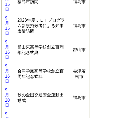
福島市訪問
福島市
15
日
9
2023年度ＪＥＴプログラ
月
ム新規招致者による知事
福島市
15
表敬訪問
日
9
月
郡山東高等学校創立百周
郡山市
16
年記念式典
日
9
月
会津学鳳高等学校創立百
会津若
16
周年記念式典
松市
日
9
月
秋の全国交通安全運動出
福島市
20
動式
日
9