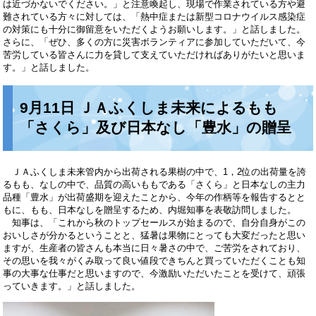
は近づかないでください。」と注意喚起し、現場で作業されている方や避
難されている方々に対しては、「熱中症または新型コロナウイルス感染症
の対策にも十分に御留意をいただくようお願いします。」と話しました。
さらに、「ぜひ、多くの方に災害ボランティアに参加していただいて、今
苦労している皆さんに力を貸して支えていただければありがたいと思いま
す。」と話しました。
9月11日 ＪＡふくしま未来によるもも
「さくら」及び日本なし「豊水」の贈呈
ＪＡふくしま未来管内から出荷される果樹の中で、1，2位の出荷量を誇
るもも、なしの中で、品質の高いももである「さくら」と日本なしの主力
品種「豊水」が出荷盛期を迎えたことから、今年の作柄等を報告するとと
もに、もも、日本なしを贈呈するため、内堀知事を表敬訪問しました。
知事は、「これから秋のトップセールスが始まるので、自分自身がこの
おいしさが分かるということと、猛暑は果物にとっても大変だったと思い
ますが、生産者の皆さんも本当に日々暑さの中で、ご苦労をされており、
その思いを我々がくみ取って良い値段できちんと買っていただくことも知
事の大事な仕事だと思いますので、今激励いただいたことを受けて、頑張
っていきます。」と話しました。