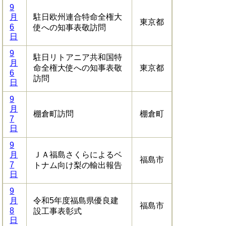
9
月
駐日欧州連合特命全権大
東京都
6
使への知事表敬訪問
日
9
駐日リトアニア共和国特
月
命全権大使への知事表敬
東京都
6
訪問
日
9
月
棚倉町訪問
棚倉町
7
日
9
月
ＪＡ福島さくらによるベ
福島市
7
トナム向け梨の輸出報告
日
9
月
令和5年度福島県優良建
福島市
8
設工事表彰式
日