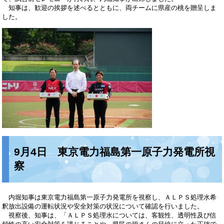
知事は、歓迎の挨拶を述べるとともに、両チームに県産の桃を贈呈しま
した。
9月4日 東京電力福島第一原子力発電所視
察
内堀知事は東京電力福島第一原子力発電所を視察し、ＡＬＰＳ処理水希
釈放出設備の運転状況や安全対策の状況について確認を行いました。
視察後、知事は、「ＡＬＰＳ処理水については、客観性、透明性及び信