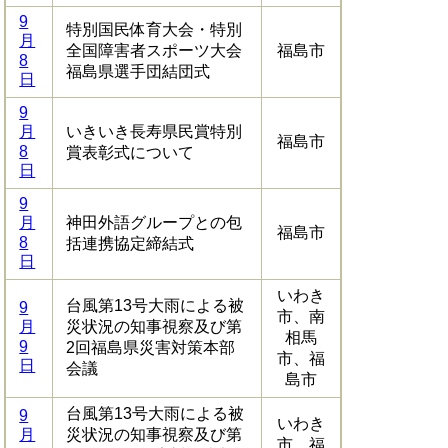
9
特別国民体育大会・特別
月
全国障害者スポーツ大会
福島市
8
福島県選手団結団式
日
9
月
いきいき長寿県民賞特別
福島市
8
賞表彰式について
日
9
月
神田外語グループとの包
福島市
8
括連携協定締結式
日
いわき
台風第13号大雨による被
9
市、南
月
災状況の知事視察及び第
相馬
9
2回福島県災害対策本部
市、福
日
会議
島市
台風第13号大雨による被
9
いわき
月
災状況の知事視察及び第
市、福