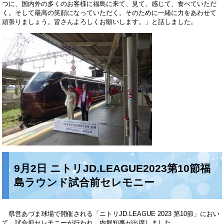
つに、国内外の多くのお客様に福島に来て、見て、感じて、食べていただ
く。そして最高の笑顔になっていただく。そのために一緒に力をあわせて
頑張りましょう。皆さんよろしくお願いします。」と話しました。
9月2日 ニトリJD.LEAGUE2023第10節福
島ラウンド試合前セレモニー
県営あづま球場で開催される「ニトリJD.LEAGUE 2023 第10節」におい
て、試合前セレモニーが行われ、内堀知事が出席しました。