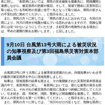
長に対し、「各部局においては、県民の安全確保を最優先に、関係機関と
連携しながら、被災箇所の把握や復旧、そして、現場で懸命に災害対応に
取り組んでいる市町村の支援に全庁一丸となって取り組み、県民の皆さん
の不安払拭に努めてください。」と指示を出しました。
また、県民の方々に対しては、「県民の皆さんにおかれては、今回の大
雨により、河川の増水や地盤が緩んでいる恐れがありますので、危険な箇
所には近づかないようにしていただき、土砂災害の危険性がある場合に
は、早めの避難行動をお願いします。」と話しました。
9月10日 台風第13号大雨による被災状況
の知事視察及び第3回福島県災害対策本部
員会議
台風第13号に伴う大雨による被害状況把握のため、内堀知事がいわき市
の藤原川被災箇所を中心に現地視察しました。
知事は、現地視察の結果を踏まえ、その後開催された災害対策本部員会
議の中で、各部局長に対し、「各部局においては、新たな被害の発生を防
ぐためにも、それぞれの被災箇所の復旧に迅速かつ的確に対応してくださ
い。引き続き、国、市町村、消防、警察など関係機関を連携して、県民の
皆さんの安全安心を第一に行動してください。」と指示を出しました。
また、県民の方々に対しては、「河川やがけの近くなど、危険な箇所に