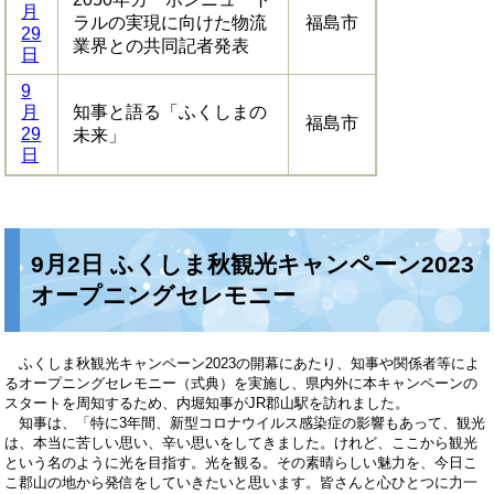
月
ラルの実現に向けた物流
福島市
29
業界との共同記者発表
日
9
月
知事と語る「ふくしまの
福島市
29
未来」
日
9月2日 ふくしま秋観光キャンペーン2023
オープニングセレモニー
ふくしま秋観光キャンペーン2023の開幕にあたり、知事や関係者等によ
るオープニングセレモニー（式典）を実施し、県内外に本キャンペーンの
スタートを周知するため、内堀知事がJR郡山駅を訪れました。
知事は、「特に3年間、新型コロナウイルス感染症の影響もあって、観光
は、本当に苦しい思い、辛い思いをしてきました。けれど、ここから観光
という名のように光を目指す。光を観る。その素晴らしい魅力を、今日こ
こ郡山の地から発信をしていきたいと思います。皆さんと心ひとつに力一