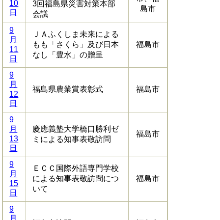
10
3回福島県災害対策本部
島市
日
会議
9
ＪＡふくしま未来による
月
もも「さくら」及び日本
福島市
11
なし「豊水」の贈呈
日
9
月
福島県農業賞表彰式
福島市
12
日
9
月
慶應義塾大学橋口勝利ゼ
福島市
13
ミによる知事表敬訪問
日
9
ＥＣＣ国際外語専門学校
月
による知事表敬訪問につ
福島市
15
いて
日
9
月