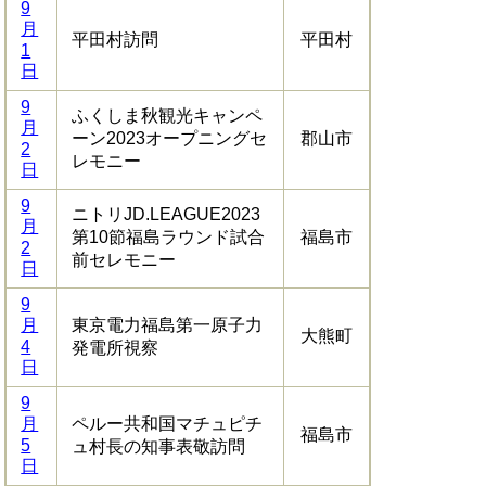
9
月
平田村訪問
平田村
1
日
9
ふくしま秋観光キャンペ
月
ーン2023オープニングセ
郡山市
2
レモニー
日
9
ニトリJD.LEAGUE2023
月
第10節福島ラウンド試合
福島市
2
前セレモニー
日
9
月
東京電力福島第一原子力
大熊町
4
発電所視察
日
9
月
ペルー共和国マチュピチ
福島市
5
ュ村長の知事表敬訪問
日