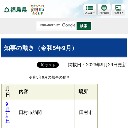
福島県
知事の動き（令和5年9月）
掲載日：2023年9月29日更新
令和5年9月の知事の動き
月
内容
場所
日
9
月
田村市訪問
田村市
1
日