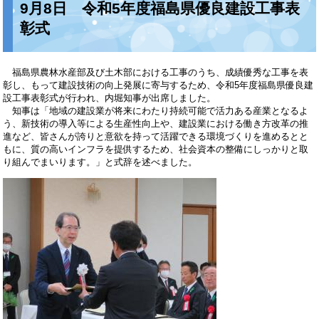
9月8日 令和5年度福島県優良建設工事表
彰式
福島県農林水産部及び土木部における工事のうち、成績優秀な工事を表
彰し、もって建設技術の向上発展に寄与するため、令和5年度福島県優良建
設工事表彰式が行われ、内堀知事が出席しました。
知事は「地域の建設業が将来にわたり持続可能で活力ある産業となるよ
う、新技術の導入等による生産性向上や、建設業における働き方改革の推
進など、皆さんが誇りと意欲を持って活躍できる環境づくりを進めるとと
もに、質の高いインフラを提供するため、社会資本の整備にしっかりと取
り組んでまいります。」と式辞を述べました。