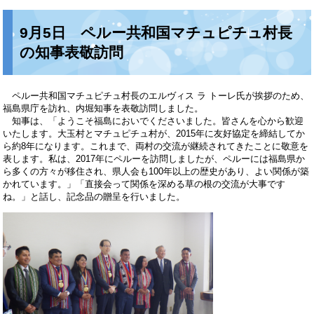
9月5日 ペルー共和国マチュピチュ村長
の知事表敬訪問
ペルー共和国マチュピチュ村長のエルヴィス ラ トーレ氏が挨拶のため、
福島県庁を訪れ、内堀知事を表敬訪問しました。
知事は、「ようこそ福島においでくださいました。皆さんを心から歓迎
いたします。大玉村とマチュピチュ村が、2015年に友好協定を締結してか
ら約8年になります。これまで、両村の交流が継続されてきたことに敬意を
表します。私は、2017年にペルーを訪問しましたが、ペルーには福島県か
ら多くの方々が移住され、県人会も100年以上の歴史があり、よい関係が築
かれています。」「直接会って関係を深める草の根の交流が大事です
ね。」と話し、記念品の贈呈を行いました。