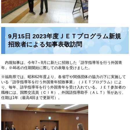
9月15日 2023年度ＪＥＴプログラム新規
招致者による知事表敬訪問
内堀知事は、今年7～8月に新たに招致した「語学指導等を行う外国青
年」※46名の任期開始に際しての表敬を受けました。
※福島県では、昭和62年度より、各省庁や関係団体の協力の下に実施して
いる「語学指導等を行う外国青年招致事業」（ＪＥＴプログラム）によ
り、毎年、語学指導等を行う外国青年を受け入れている。ＪＥＴ参加者の
職種には、国際交流員（ＣＩＲ）、外国語指導助手（ＡＬＴ）等があり、
任期は1年（最高4回まで更新可）。