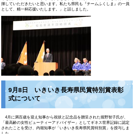
揮していただきたいと思います。私たち県民も『チームふくしま』の一員
として、精一杯応援いたします。」と話しました。
9月8日 いきいき長寿県民賞特別賞表彰
式について
4月に満百歳を迎え知事から祝状と記念品を贈呈された堀野智子氏が、
「最高齢の女性ビューティーアドバイザー」としてギネス世界記録に認定
されたことを受け、内堀知事が「いきいき長寿県民賞特別賞」を授与しま
した。