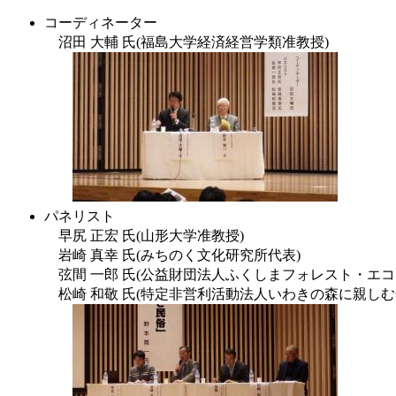
コーディネーター
沼田 大輔 氏(福島大学経済経営学類准教授)
パネリスト
早尻 正宏 氏(山形大学准教授)
岩崎 真幸 氏(みちのく文化研究所代表)
弦間 一郎 氏(公益財団法人ふくしまフォレスト・エコ
松崎 和敬 氏(特定非営利活動法人いわきの森に親しむ