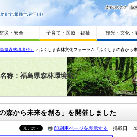
文字
はじめての方へ
Foreign language
サイトマップ
防災・安全
子育て・医療・福祉
観光・文化・
福島県森林環境税）
> ふくしま森林文化フォーラム「ふくしまの森から
税名称：福島県森林環境税）
の森から未来を創る」を開催しました
印刷用ページを表示する
掲載日：20