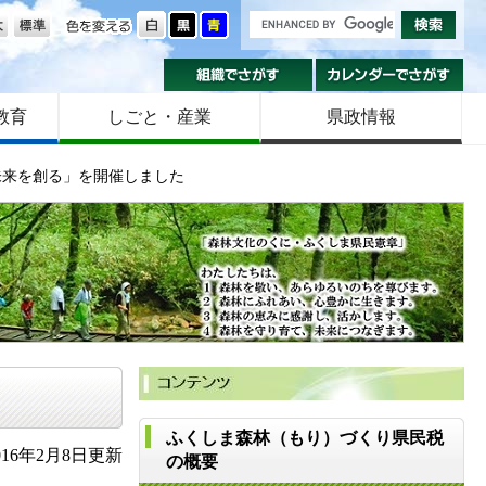
の大きさ
色を変える
組織でさがす
カ
教育
しごと・産業
県政情報
未来を創る」を開催しました
ふくしま森林（もり）づくり県民税
16年2月8日更新
の概要