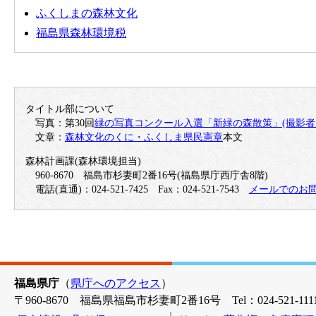
ふくしまの森林文化
福島県森林環境税
タイトル部について
写真：第30回
緑の写真コンクール入選「新緑の森散策」(撮影者
文章：
森林文化のくに・ふくしま県民憲章
本文
森林計画課(森林環境担当)
960-8670 福島市杉妻町2番16号(福島県庁西庁舎8階)
電話(直通)：024-521-7425 Fax：024-521-7543
メールでのお
福島県庁
（
県庁へのアクセス
）
〒960-8670 福島県福島市杉妻町2番16号 Tel：024-521-1111