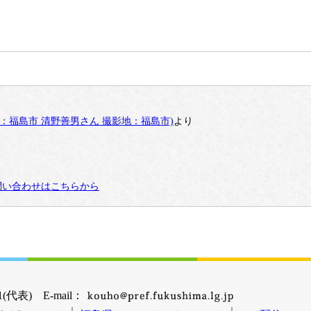
：福島市 清野善男さん 撮影地：福島市)
より
問い合わせはこちらから
(代表) E-mail：