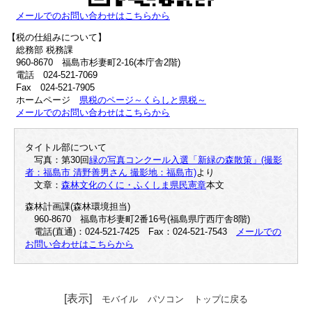
メールでのお問い合わせはこちらから
【税の仕組みについて】
総務部 税務課
960-8670 福島市杉妻町2-16(本庁舎2階)
電話 024-521-7069
Fax 024-521-7905
ホームページ
県税のページ～くらしと県税～
メールでのお問い合わせはこちらから
タイトル部について
写真：第30回
緑の写真コンクール入選「新緑の森散策」(撮影
者：福島市 清野善男さん 撮影地：福島市)
より
文章：
森林文化のくに・ふくしま県民憲章
本文
森林計画課(森林環境担当)
960-8670 福島市杉妻町2番16号(福島県庁西庁舎8階)
電話(直通)：024-521-7425 Fax：024-521-7543
メールでの
お問い合わせはこちらから
[表示]
モバイル
パソコン
トップに戻る