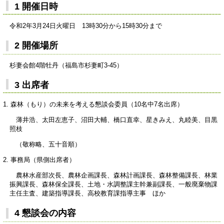
1 開催日時
令和2年3月24日火曜日 13時30分から15時30分まで
2 開催場所
杉妻会館4階牡丹（福島市杉妻町3-45）
3 出席者
1. 森林（もり）の未来を考える懇談会委員（10名中7名出席）
薄井浩、太田左恵子、沼田大輔、橋口直幸、星きみえ、丸睦美、目黒
照枝
（敬称略、五十音順）
2. 事務局（県側出席者）
農林水産部次長、農林企画課長、森林計画課長、森林整備課長、林業
振興課長、森林保全課長、土地・水調整課主幹兼副課長、一般廃棄物課
主任主査、建築指導課長、高校教育課指導主事 ほか
4 懇談会の内容