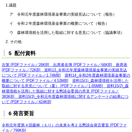
1.議題
ア 令和元年度森林環境基金事業の実績見込について（報告）
イ 令和２年度森林環境基金事業の概要について（報告）
ウ 森林環境税を活用した取組に対する意見について（協議事項）
2. その他
5 配付資料
次第 [PDFファイル／26KB]
出席者名簿 [PDFファイル／66KB]
座席表
[PDFファイル／72KB]
資料13_令和元年度森林環境基金事業の実績見込
について [PDFファイル／1.74MB]
資料14_令和2年度森林環境基金事業の
概要について [PDFファイル／4.53MB]
資料15(1)_森林環境税を活用した
取組に対する意見について（案） [PDFファイル／1.65MB]
資料15(2)_森
林環境税を活用した取組に対する懇談会委員の意見 [PDFファイル／
383KB]
資料15(3)_令和元年度森林環境税に関するアンケートの結果につ
いて [PDFファイル／424KB]
6 発言要旨
令和元年度第４回森林（もり）の未来を考える懇談会発言要旨 [PDFファ
イル／799KB]