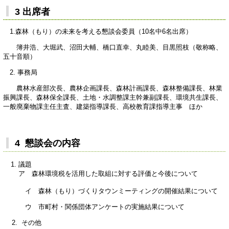
3 出席者
1.森林（もり）の未来を考える懇談会委員（10名中6名出席）
簿井浩、大堀武、沼田大輔、橋口直幸、丸睦美、目黒照枝（敬称略、
五十音順）
2. 事務局
農林水産部次長、農林企画課長、森林計画課長、森林整備課長、林業
振興課長、森林保全課長、土地・水調整課主幹兼副課長、環境共生課長、
一般廃棄物課主任主査、建築指導課長、高校教育課指導主事 ほか
4 懇談会の内容
議題
ア 森林環境税を活用した取組に対する評価と今後について
イ 森林（もり）づくりタウンミーティングの開催結果について
ウ 市町村・関係団体アンケートの実施結果について
2. その他