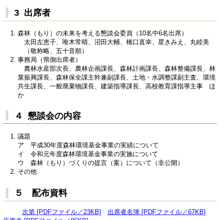
3 出席者
森林（もり）の未来を考える懇談会委員（10名中6名出席）
太田左恵子、唯木常晴、沼田大輔、橋口直幸、星きみえ、丸睦美
（敬称略、五十音順）
事務局（県側出席者）
農林水産部次長、農林企画課長、森林計画課長、森林整備課長、林
業振興課長、森林保全課主幹兼副課長、土地・水調整課副主査、環境
共生課長、一般廃棄物課長、建築指導課長、高校教育課指導主事 ほ
か
４ 懇談会の内容
議題
ア 平成30年度森林環境基金事業の実績について
イ 令和元年度森林環境基金事業の実施について
ウ 森林（もり）づくりの提言（案）について（非公開）
その他
５ 配布資料
次第 [PDFファイル／23KB]
出席者名簿 [PDFファイル／67KB]