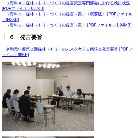
（資料４）森林（もり）づくりの提言策定専門部会における検討状況
[PDFファイル／633KB]
（資料５）森林（もり）づくりの提言（案）〔概要版〕 [PDFファイル
／943KB]
（資料６）森林（もり）づくりの提言（案） [PDFファイル／1.94MB]
６ 発言要旨
令和元年度第２回森林（もり）の未来を考える懇談会発言要旨 [PDFフ
ァイル／99KB]