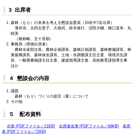
3 出席者
森林（もり）の未来を考える懇談会委員（10名中7名出席）
薄井浩、太田左恵子、大堀武、鈴木俊行、沼田大輔、橋口直幸、丸
睦美
（敬称略、五十音順）
事務局（県側出席者）
農林水産部次長、農林企画課長、森林計画課長、森林整備課長、林
業振興課長、森林保全課長、土地・水調整課主任主査、環境共生課
長、一般廃棄物課主任主査、建築指導課主査、高校教育課指導主事
ほか
４ 懇談会の内容
議題
森林（もり）づくりの提言（案）について
その他
５ 配布資料
次第 [PDFファイル／21KB]
出席者名簿 [PDFファイル／68KB]
座席
表 [PDFファイル／72KB]