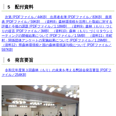
5 配付資料
次第 [PDFファイル／44KB]
出席者名簿 [PDFファイル／83KB]
座席
表 [PDFファイル／59KB]
（資料8）森林環境税を活用した取組に対する
評価と今後の課題 [PDFファイル／1.18MB]
（資料9）森林（もり）づく
りの提言 [PDFファイル／3MB]
（資料10）森林（もり）づくりタウンミ
ーティングの開催結果について [PDFファイル／1.5MB]
（資料11）市町
村・関係団体アンケートの実施結果について [PDFファイル／1.29MB]
（資料12）県森林環境税と国の森林環境譲与税について [PDFファイル／
597KB]
6 発言要旨
令和元年度第３回森林（もり）の未来を考える懇談会発言要旨 [PDFフ
ァイル／254KB]