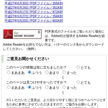
平成27年6月30日 [PDFファイル／355KB]
平成27年6月24日 [PDFファイル／351KB]
平成27年6月17日 [PDFファイル／872KB]
平成27年5月27日 [PDFファイル／356KB]
平成27年5月20日 [PDFファイル／601KB]
PDF形式のファイルをご覧いただく場合に
は、Adobe社が提供するAdobe Readerが必
要です。
Adobe Readerをお持ちでない方は、バナーのリンク先からダウンロード
してください。（無料）
ご意見お聞かせください
このページの情報は役に立ちましたか？
とても
まあまあ
ふつう
あまり
まった
く
このページは見つけやすかったですか？
とても
まあまあ
ふつう
あまり
まった
く
※1 いただいたご意見は、より分かりやすく役に立つホームページとす
るために参考にさせていただきますので、ご協力をお願いします。