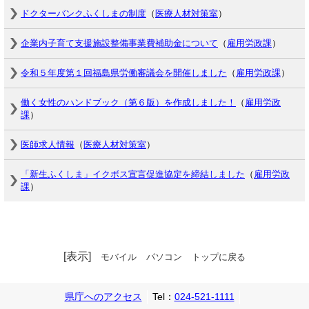
ドクターバンクふくしまの制度
（
医療人材対策室
）
企業内子育て支援施設整備事業費補助金について
（
雇用労政課
）
令和５年度第１回福島県労働審議会を開催しました
（
雇用労政課
）
働く女性のハンドブック（第６版）を作成しました！
（
雇用労政
課
）
医師求人情報
（
医療人材対策室
）
「新生ふくしま」イクボス宣言促進協定を締結しました
（
雇用労政
課
）
[表示]
モバイル
パソコン
トップに戻る
県庁へのアクセス
Tel：
024-521-1111