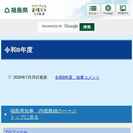
福島県
令和8年度
2026年7月25日更新
令和8年度 知事コメント
福島県知事 内堀雅雄のページ
トップに戻る
プロフィール