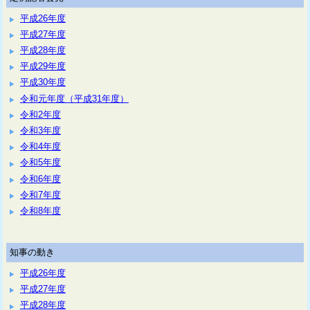
平成26年度
平成27年度
平成28年度
平成29年度
平成30年度
令和元年度（平成31年度）
令和2年度
令和3年度
令和4年度
令和5年度
令和6年度
令和7年度
令和8年度
知事の動き
平成26年度
平成27年度
平成28年度