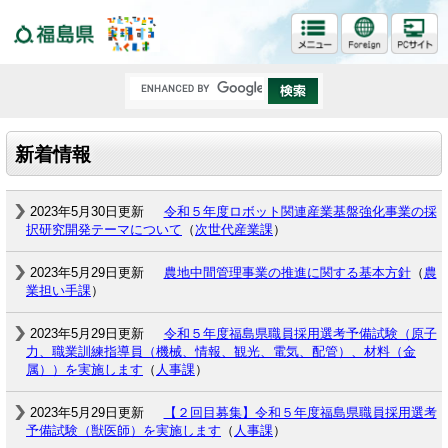
福島県
新着情報
2023年5月30日更新
令和５年度ロボット関連産業基盤強化事業の採
択研究開発テーマについて
（
次世代産業課
）
2023年5月29日更新
農地中間管理事業の推進に関する基本方針
（
農
業担い手課
）
2023年5月29日更新
令和５年度福島県職員採用選考予備試験（原子
力、職業訓練指導員（機械、情報、観光、電気、配管）、材料（金
属））を実施します
（
人事課
）
2023年5月29日更新
【２回目募集】令和５年度福島県職員採用選考
予備試験（獣医師）を実施します
（
人事課
）