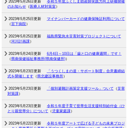
2023年5月26日更新
令和５年度ふくしま助産師実践力向上研修開催
のお知らせ
（
医療人材対策室
）
2023年5月25日更新
マイナンバーカードの健康保険証利用について
（
宮下病院
）
2023年5月25日更新
福島県緊急水災害対策プロジェクトについて
（
河川計画課
）
2023年5月24日更新
6月4日～10日は「歯と口の健康週間」です！
（
県南保健福祉事務所(県南保健所)
）
2023年5月23日更新
「うつくしまの道・サポート制度」合意書締結
式を開催します
（
県北建設事務所
）
2023年5月23日更新
「個別避難計画策定支援ツール」ついて
（
災害
対策課
）
2023年5月23日更新
令和５年度子育て世帯生活支援特別給付金（ひ
とり親世帯分）について
（
児童家庭課
）
2023年5月22日更新
令和５年度アートで広げる子どもの未来プロジ