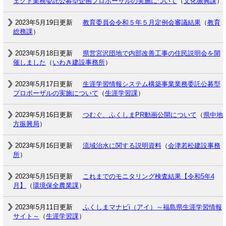
ェクト業務委託公募型企画プロポーザルの実施について
（
文化振興課
）
2023年5月19日更新
教育委員会令和５年５月定例会審議結果
（
教育
総務課
）
2023年5月18日更新
県営宮沢団地で内部改善工事の住民説明会を開
催しました
（
いわき建設事務所
）
2023年5月17日更新
生涯学習情報システム構築事業業務委託公募型
プロポーザルの実施について
（
生涯学習課
）
2023年5月16日更新
つむぐ、ふくしまPR動画公開について
（
県中地
方振興局
）
2023年5月16日更新
流域治水に関する説明資料
（
会津若松建設事務
所
）
2023年5月15日更新
これまでのモニタリング検査結果【令和5年4
月】
（
環境保全農業課
）
2023年5月11日更新
ふくしまマナビi（アイ）～福島県生涯学習情報
サイト～
（
生涯学習課
）