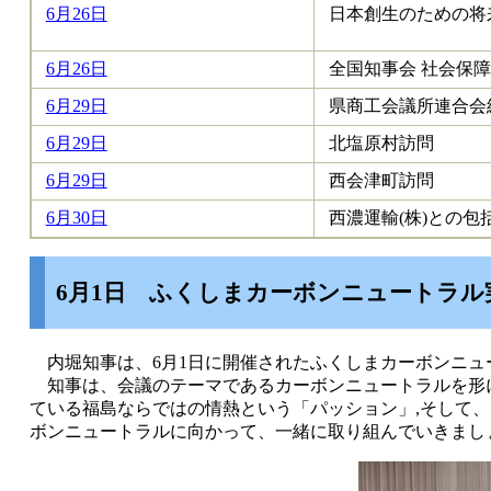
6月26日
日本創生のための将
6月26日
全国知事会 社会保
6月29日
県商工会議所連合会
6月29日
北塩原村訪問
6月29日
西会津町訪問
6月30日
西濃運輸(株)との包
6月1日
ふくしまカーボンニュートラル
内堀知事は、6月1日に開催されたふくしまカーボンニュ
知事は、会議のテーマであるカーボンニュートラルを形
ている福島ならではの情熱という「パッション」,そして
ボンニュートラルに向かって、一緒に取り組んでいきまし