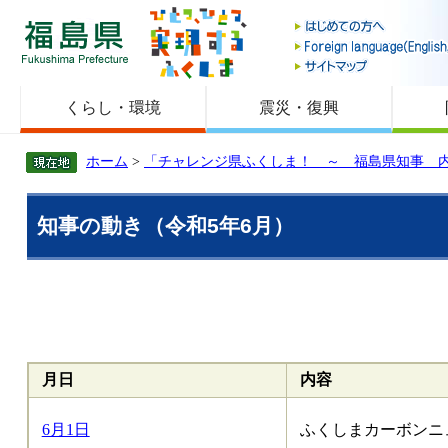
福島県
くらし・環境
震災・復興
ホーム
>
「チャレンジ県ふくしま！ ～ 福島県知事 
知事の動き（令和5年6月）
月日
内容
6月1日
ふくしまカーボンニ