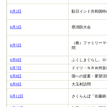
6月2日
駐日インド共和国特
6月3日
県消防大会
（株）ファミリーマ
6月5日
問
6月6日
ふくしまぐらし。ロ
6月7日
ドイツ・ＮＲＷ州首
6月8日
国への提案・要望活
6月9日
大玉村訪問
6月12日
さくらんぼ「佐藤錦