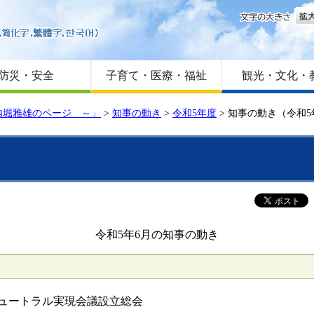
文字
はじめての方へ
Foreign language
サイトマップ
防災・安全
子育て・医療・福祉
観光・文化・
内堀雅雄のページ ～」
>
知事の動き
>
令和5年度
>
知事の動き（令和5
令和5年6月の知事の動き
ュートラル実現会議設立総会