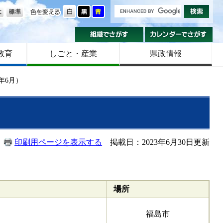
の大きさ
色を変える
組織でさがす
カ
教育
しごと・産業
県政情報
年6月）
印刷用ページを表示する
掲載日：2023年6月30日更新
場所
福島市