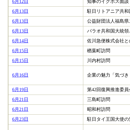
6月12日
知事のイクボス面談
6月13日
駐日リトアニア共和
6月13日
公益財団法人福島県
6月13日
パラオ共和国大統領
6月14日
佐川急便株式会社と
6月15日
楢葉町訪問
6月15日
川内村訪問
6月16日
企業の魅力「気づき
6月19日
第42回復興推進委員
6月21日
三島町訪問
6月21日
昭和村訪問
6月23日
駐日タイ王国大使の