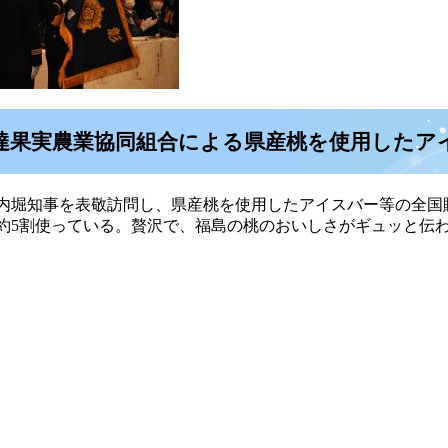
伊達果実農業協同組合による県産桃を使用したア
内堀知事を表敬訪問し、県産桃を使用したアイスバー等の全国
約5割使っている。贅沢で、福島の桃のおいしさがギュッと伝