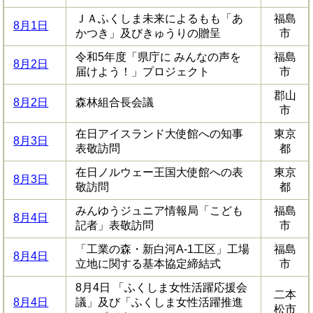
​ＪＡふくしま未来によるもも「あ
福島
8月1日
かつき」及びきゅうりの贈呈
市
令和5年度「県庁に みんなの声を
福島
8月2日
届けよう！」プロジェクト
市
郡山
8月2日
森林組合長会議
市
在日アイスランド大使館への知事
東京
8月3日
表敬訪問
都
在日ノルウェー王国大使館への表
東京
8月3日
敬訪問
都
みんゆうジュニア情報局「こども
福島
8月4日
記者」表敬訪問
市
「工業の森・新白河A-1工区」工場
福島
8月4日
立地に関する基本協定締結式
市
8月4日 「ふくしま女性活躍応援会
二本
8月4日
議」及び「ふくしま女性活躍推進
松市