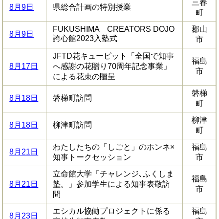
三春
8月9日
県総合計画の特別授業
町
FUKUSHIMA CREATORS DOJO
郡山
8月9日
誇心館2023入塾式
市
JFTD花キューピット「全国で知事
福島
8月17日
へ感謝の花贈り70周年記念事業」
市
による花束の贈呈
磐梯
8月18日
磐梯町訪問
町
柳津
8月18日
柳津町訪問
町
わたしたちの「しごと」のホンネ×
福島
8月21日
知事トークセッション
市
立命館大学「チャレンジ､ふくしま
福島
8月21日
塾。」参加学生による知事表敬訪
市
問
エシカル協働プロジェクトに係る
福島
8月23日