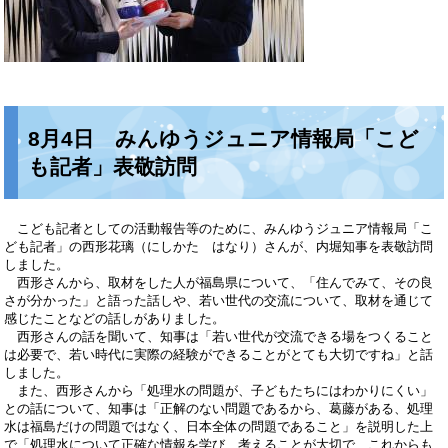
8月4日 みんゆうジュニア情報局「こど
も記者」表敬訪問
こども記者としての活動報告等のために、みんゆうジュニア情報局「こ
ども記者」の西形花璃（にしかた はなり）さんが、内堀知事を表敬訪問
しました。
西形さんから、取材をした人が福島県について、「住んでみて、その良
さが分かった」と語った話しや、若い世代の交流について、取材を通じて
感じたことなどの話しがありました。
西形さんの話を聞いて、知事は「若い世代が交流できる場をつくること
は必要で、若い時代に実際の経験ができることがとても大切ですね」と話
しました。
また、西形さんから「処理水の問題が、子どもたちにはわかりにくい」
との話について、知事は「正解のない問題であるから、葛藤がある、処理
水は福島だけの問題ではなく、日本全体の問題であること」を説明した上
で「処理水について正確な情報を学び、考えることが大切で、これからも