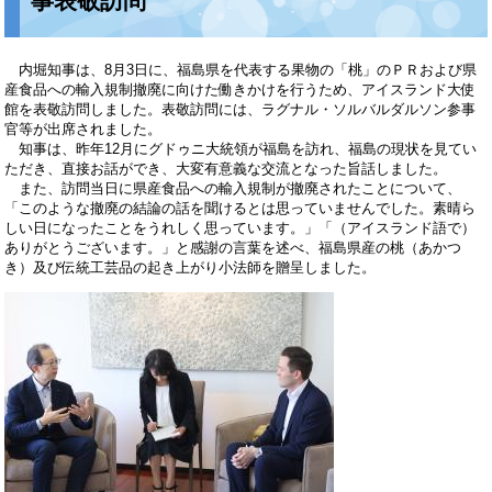
事表敬訪問
内堀知事は、8月3日に、福島県を代表する果物の「桃」のＰＲおよび県
産食品への輸入規制撤廃に向けた働きかけを行うため、アイスランド大使
館を表敬訪問しました。表敬訪問には、ラグナル・ソルバルダルソン参事
官等が出席されました。
知事は、昨年12月にグドゥニ大統領が福島を訪れ、福島の現状を見てい
ただき、直接お話ができ、大変有意義な交流となった旨話しました。
また、訪問当日に県産食品への輸入規制が撤廃されたことについて、
「このような撤廃の結論の話を聞けるとは思っていませんでした。素晴ら
しい日になったことをうれしく思っています。」「（アイスランド語で）
ありがとうございます。」と感謝の言葉を述べ、福島県産の桃（あかつ
き）及び伝統工芸品の起き上がり小法師を贈呈しました。