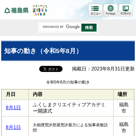
福島県
知事の動き（令和5年8月）
掲載日：2023年8月31日更新
令和5年8月の知事の動き
月日
内容
場所
ふくしまクリエイティブアカデミ
福島
8月1日
ー開講式
市
福島
大相撲荒汐部屋荒汐親方による知事表敬訪
8月1日
問
市