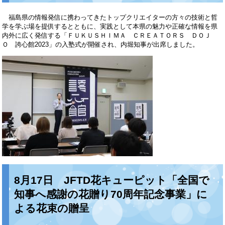
福島県の情報発信に携わってきたトップクリエイターの方々の技術と哲
学を学ぶ場を提供するとともに、実践として本県の魅力や正確な情報を県
内外に広く発信する「ＦＵＫＵＳＨＩＭＡ ＣＲＥＡＴＯＲＳ ＤＯＪ
Ｏ 誇心館2023」の入塾式が開催され、内堀知事が出席しました。
8月17日 JFTD花キューピット「全国で
知事へ感謝の花贈り70周年記念事業」に
よる花束の贈呈