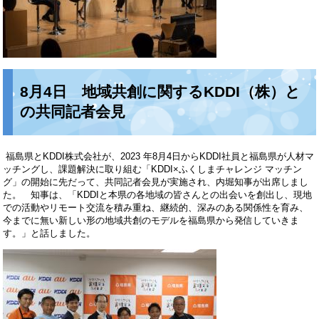
8月4日 地域共創に関するKDDI（株）と
の共同記者会見
福島県とKDDI株式会社が、2023 年8月4日からKDDI社員と福島県が人材マ
ッチングし、課題解決に取り組む「KDDI×ふくしまチャレンジ マッチン
グ」の開始に先だって、共同記者会見が実施され、内堀知事が出席しまし
た。 知事は、「KDDIと本県の各地域の皆さんとの出会いを創出し、現地
での活動やリモート交流を積み重ね、継続的、深みのある関係性を育み、
今までに無い新しい形の地域共創のモデルを福島県から発信していきま
す。」と話しました。