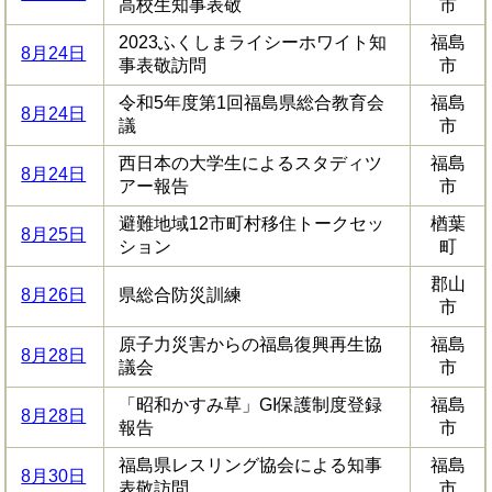
高校生知事表敬
市
2023ふくしまライシーホワイト知
福島
8月24日
事表敬訪問
市
令和5年度第1回福島県総合教育会
福島
8月24日
議
市
西日本の大学生によるスタディツ
福島
8月24日
アー報告
市
避難地域12市町村移住トークセッ
楢葉
8月25日
ション
町
郡山
8月26日
県総合防災訓練
市
原子力災害からの福島復興再生協
福島
8月28日
議会
市
「昭和かすみ草」GI保護制度登録
福島
8月28日
報告
市
福島県レスリング協会による知事
福島
8月30日
表敬訪問
市