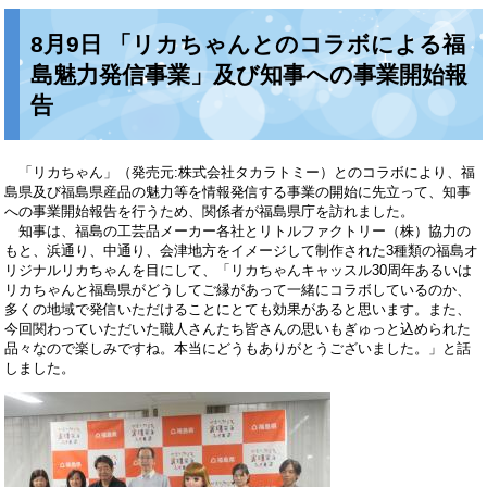
8月9日 「リカちゃんとのコラボによる福
島魅力発信事業」及び知事への事業開始報
告
「リカちゃん」（発売元:株式会社タカラトミー）とのコラボにより、福
島県及び福島県産品の魅力等を情報発信する事業の開始に先立って、知事
への事業開始報告を行うため、関係者が福島県庁を訪れました。
知事は、福島の工芸品メーカー各社とリトルファクトリー（株）協力の
もと、浜通り、中通り、会津地方をイメージして制作された3種類の福島オ
リジナルリカちゃんを目にして、「リカちゃんキャッスル30周年あるいは
リカちゃんと福島県がどうしてご縁があって一緒にコラボしているのか、
多くの地域で発信いただけることにとても効果があると思います。また、
今回関わっていただいた職人さんたち皆さんの思いもぎゅっと込められた
品々なので楽しみですね。本当にどうもありがとうございました。」と話
しました。