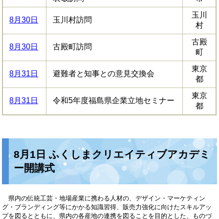
玉川
8月30日
玉川村訪問
村
古殿
8月30日
古殿町訪問
町
東京
8月31日
避難者と知事との意見交換会
都
東京
8月31日
令和5年度福島県企業立地セミナー
都
8月1日 ふくしまクリエイティブアカデミ
ー開講式
県内の伝統工芸・地場産業に携わる人材の、デザイン・マーケティン
グ・ブランディング等にかかる知識習得、販売力強化に向けたスキルアッ
プを図るとともに、県内の各産地の連携を図ることを目的とした、ものづ