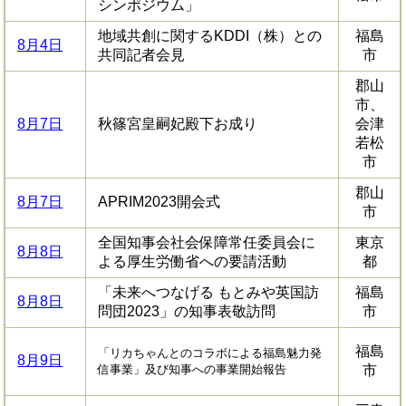
シンポジウム」
地域共創に関するKDDI（株）との
福島
8月4日
共同記者会見
市
郡山
市、
8月7日
秋篠宮皇嗣妃殿下お成り
会津
若松
市
郡山
8月7日
APRIM2023開会式
市
全国知事会社会保障常任委員会に
東京
8月8日
よる厚生労働省への要請活動
都
「未来へつなげる もとみや英国訪
福島
8月8日
問団2023」の知事表敬訪問
市
福島
「リカちゃんとのコラボによる福島魅力発
8月9日
信事業」及び知事への事業開始報告
市