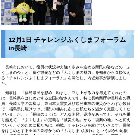
12月1日 チャレンジふくしまフォーラム
in長崎
長崎市において、復興の状況や力強く歩みを進める県民の姿などの「ふ
くしまの今」と、食や観光などの「ふくしまの魅力」を知事から直接伝え
る「チャレンジふくしまフォーラム」を開催し、内堀知事が講演しまし
た。
知事は、「福島県民を慰め、励まし、立ち上がる力を与えてくれたの
は、長崎県をはじめとする全国の皆さんです。特に長崎県庁や長崎市の職
員、長崎大学の皆様は、東日本大震災及び原発事故の発災からわずか数日
で、福島県に駆けつけ、混乱の極みにあった私たちを温かく支援してくだ
さいました。」「長崎のように、どんな困難、逆境があっても、それを乗
り越えて、『ふくしま』の定義を『被災の地』から『復興の地』へと変え
ていく、そのために私たちは、挑戦、チャレンジを続けていきます。長崎
をはじめとする全国の皆様からの『ふくしま 頑張れ』という温かい応援