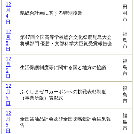
12
田
月
県総合計画に関する特別授業
村
4
市
日
12
福
月
第47回全国高等学校総合文化祭鹿児島大会
島
5
将棋部門 優勝・文部科学大臣賞受賞報告会
市
日
12
福
月
生活保護制度等に関する国と地方の協議
島
5
市
日
12
福
月
ふくしまゼロカーボンへの挑戦表彰制度
島
5
（事業所版）表彰式
市
日
12
福
月
全国醤油品評会及び全国味噌鑑評会結果報
島
5
告
市
日