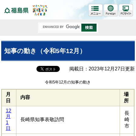
福島県
知事の動き（令和5年12月）
掲載日：2023年12月27日更新
令和5年12月の知事の動き
月
場
内容
日
所
12
長
月
長崎県知事表敬訪問
崎
1
市
日