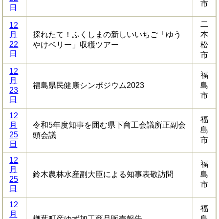
市
日
二
12
月
採れたて！ふくしまの新しいいちご「ゆう
本
22
やけベリー」収穫ツアー
松
日
市
12
福
月
福島県民健康シンポジウム2023
島
23
市
日
12
福
月
令和5年度知事を囲む県下商工会議所正副会
島
25
頭会議
市
日
12
福
月
鈴木農林水産副大臣による知事表敬訪問
島
25
市
日
12
福
月
楢葉町産ゆず加工商品販売報告
島