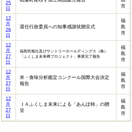
25
市
日
12
福
月
退任行政委員への知事感謝状贈呈式
島
26
市
日
12
福
月
福島民報社及びサントリーホールディングス（株）
島
27
「ふくしま未来樽プロジェクト」事業完了報告
市
日
12
福
月
米・食味分析鑑定コンクール国際大会決定
島
27
報告
市
日
12
福
月
ＪＡふくしま未来による「あんぽ柿」の贈
島
27
呈
市
日