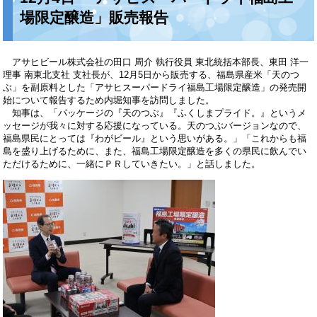
場限定醸造」販売報告
アサヒビール株式会社の田口 周介 執行役員 東北統括本部長、東田 洋一
理事 南東北支社 支社長が、12月5日から販売する、福島県産米「天のつ
ぶ」を副原料とした「アサヒスーパードライ福島工場限定醸造」の発売開
始について報告するため内堀知事を訪問しました。
知事は、「パッケージの『天のつぶ』『ふくしまプライド。』というメ
ッセージが我々に対する応援になっている。天のつぶバージョンなので、
福島県民にとっては『わがビール』という思いがある。」「これからも福
島を盛り上げるために、また、福島工場限定醸造を多くの県民に飲んでい
ただけるために、一緒にＰＲしていきたい。」と話しました。