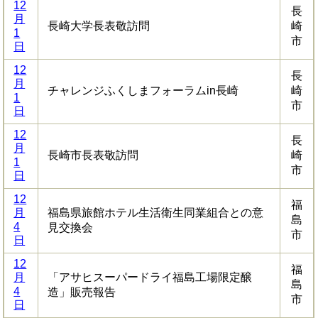
12
長
月
長崎大学長表敬訪問
崎
1
市
日
12
長
月
チャレンジふくしまフォーラムin長崎
崎
1
市
日
12
長
月
長崎市長表敬訪問
崎
1
市
日
12
福
月
福島県旅館ホテル生活衛生同業組合との意
島
4
見交換会
市
日
12
福
月
「アサヒスーパードライ福島工場限定醸
島
4
造」販売報告
市
日