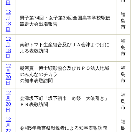
市
日
12
福
月
男子第74回・女子第35回全国高等学校駅伝
島
18
競走大会出場報告
市
日
12
福
月
南郷トマト生産組合及びＪＡ会津よつばに
島
18
よる表敬訪問
市
日
12
朝河貫一博士顕彰協会及びＮＰＯ法人地域
福
月
のみんなのチカラ
島
20
の知事表敬訪問
市
日
12
福
月
会津坂下町「坂下初市 奇祭 大俵引き」
島
20
ＰＲ表敬訪問
市
日
12
福
月
令和5年新嘗祭献穀者による知事表敬訪問
島
22