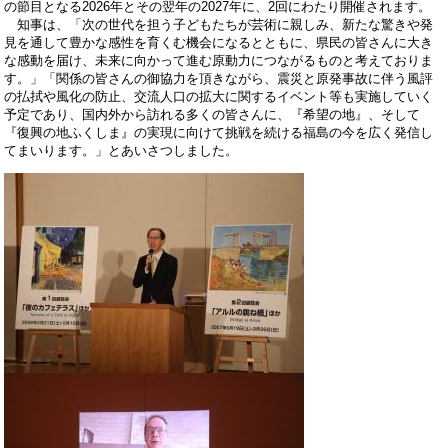
の節目となる2026年とその翌年の2027年に、2回にわたり開催されます。
知事は、「次の世代を担う子どもたちが芸術に親しみ、新たな驚きや発
見を通して豊かな感性を育くむ機会になるとともに、県民の皆さんに大き
な感動を届け、未来に向かって進む原動力につながるものと考えておりま
す。」「関係の皆さんの御協力を頂きながら、震災と原発事故に伴う風評
の払拭や風化の防止、交流人口の拡大に関するイベント等も実施していく
予定であり、国内外から訪れる多くの皆さんに、『希望の地』、そして
『復興の地ふくしま』の実現に向けて挑戦を続ける福島の今を広く発信し
てまいります。」とあいさつしました。