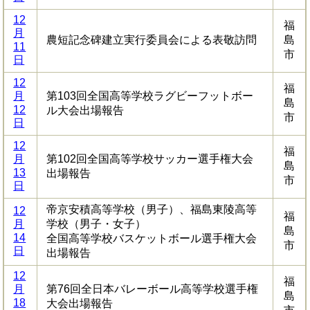
12
福
月
農短記念碑建立実行委員会による表敬訪問
島
11
市
日
12
福
月
第103回全国高等学校ラグビーフットボー
島
12
ル大会出場報告
市
日
12
福
月
第102回全国高等学校サッカー選手権大会
島
13
出場報告
市
日
帝京安積高等学校（男子）、福島東陵高等
12
福
月
学校（男子・女子）
島
14
全国高等学校バスケットボール選手権大会
市
日
出場報告
12
福
月
第76回全日本バレーボール高等学校選手権
島
18
大会出場報告