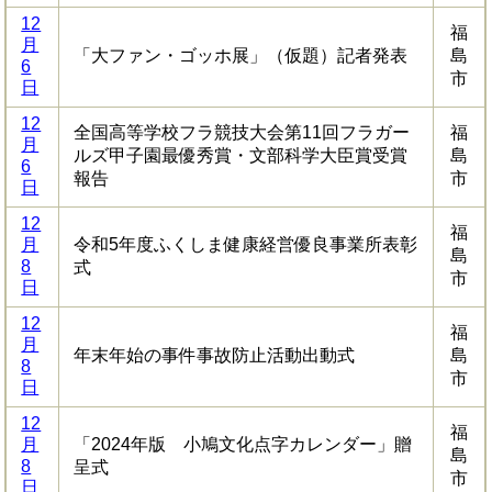
12
福
月
「大ファン・ゴッホ展」（仮題）記者発表
島
6
市
日
12
全国高等学校フラ競技大会第11回フラガー
福
月
ルズ甲子園最優秀賞・文部科学大臣賞受賞
島
6
報告
市
日
12
福
月
令和5年度ふくしま健康経営優良事業所表彰
島
8
式
市
日
12
福
月
年末年始の事件事故防止活動出動式
島
8
市
日
12
福
月
「2024年版 小鳩文化点字カレンダー」贈
島
8
呈式
市
日