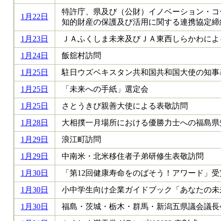
特許庁、県及び（公財）イノベーション・コ
1月22日
知的財産の保護及び活用に関する連携協定締
1月23日
ＪＡふくしま未来及びＪＡ東西しらかわによ
1月24日
飯舘村訪問
1月25日
駐日ウズベキスタン共和国共和国大使の知事
1月25日
「未来への手紙」選定会
1月25日
さとうきび親善大使による表敬訪問
1月28日
大相撲一月場所における優勝力士への福島県
1月29日
浪江町訪問
1月29日
中南米・北米移住者子弟研修生表敬訪問
1月30日
「第12回健康寿命をのばそう！アワード」受
1月30日
小中学生向け企業ガイドブック「あなたの未
1月30日
福島・茨城・栃木・群馬・新潟五県議会議長