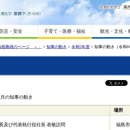
文字
はじめての方へ
Foreign language
サイトマップ
防災・安全
子育て・医療・福祉
観光・文化・
内堀雅雄のページ ～」
>
知事の動き
>
令和5年度
>
知事の動き（令和6
1月の知事の動き
場所
長及び代表執行役社長 表敬訪問
福島市