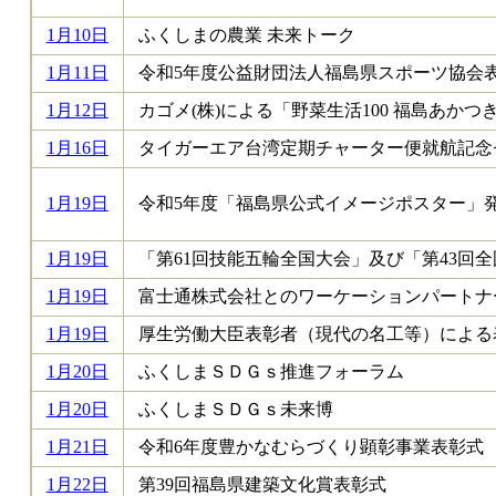
1月10日
ふくしまの農業 未来トーク
1月11日
令和5年度公益財団法人福島県スポーツ協会
1月12日
カゴメ(株)による「野菜生活100 福島あか
1月16日
タイガーエア台湾定期チャーター便就航記念
1月19日​
令和5年度「福島県公式イメージポスター」
1月19日
「第61回技能五輪全国大会」及び「第43回
1月19日
富士通株式会社とのワーケーションパートナ
1月19日
厚生労働大臣表彰者（現代の名工等）による
1月20日
ふくしまＳＤＧｓ推進フォーラム
1月20日
ふくしまＳＤＧｓ未来博
1月21日
令和6年度豊かなむらづくり顕彰事業表彰式
1月22日
第39回福島県建築文化賞表彰式