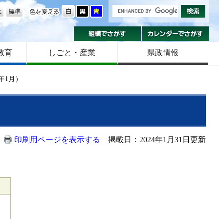
の大きさ
色を変える
組織でさがす
カ
教育
しごと・産業
県政情報
年1月）
印刷用ページを表示する
掲載日：2024年1月31日更新