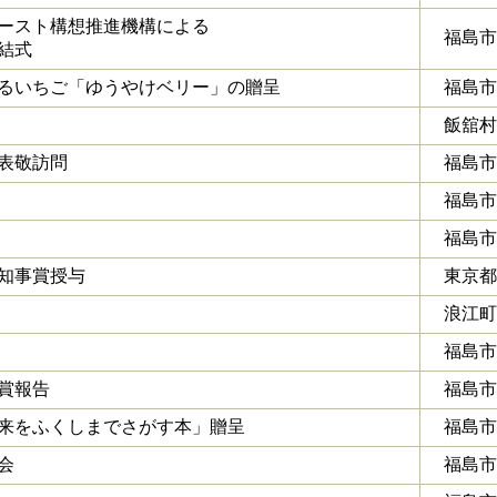
ースト構想推進機構による
福島市
結式
るいちご「ゆうやけベリー」の贈呈
福島市
飯舘村
表敬訪問
福島市
福島市
福島市
知事賞授与
東京都
浪江町
福島市
賞報告
福島市
来をふくしまでさがす本」贈呈
福島市
会
福島市