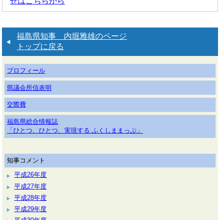
せはこちらから
福島県知事 内堀雅雄のページ
トップに戻る
プロフィール
県議会所信表明
交際費
福島県総合情報誌
「ひとつ、ひとつ、実現する ふくしままっぷ」
知事コメント
平成26年度
平成27年度
平成28年度
平成29年度