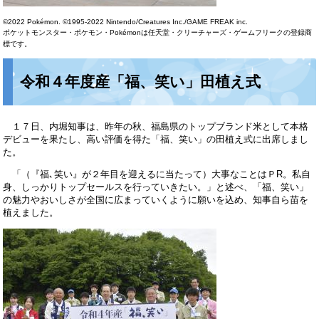
©2022 Pokémon. ©1995-2022 Nintendo/Creatures Inc./GAME FREAK inc.
ポケットモンスター・ポケモン・Pokémonは任天堂・クリーチャーズ・ゲームフリークの登録商
標です。
令和４年度産「福、笑い」田植え式
１７日、内堀知事は、昨年の秋、福島県のトップブランド米として本格
デビューを果たし、高い評価を得た「福、笑い」の田植え式に出席しまし
た。
「（『福､笑い』が２年目を迎えるに当たって）大事なことはＰR。私自
身、しっかりトップセールスを行っていきたい。」と述べ、「福、笑い」
の魅力やおいしさが全国に広まっていくように願いを込め、知事自ら苗を
植えました。