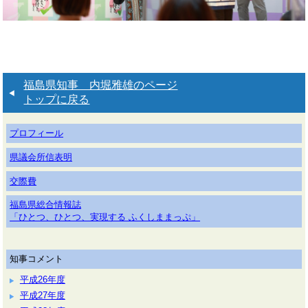
福島県知事 内堀雅雄のページ
トップに戻る
プロフィール
県議会所信表明
交際費
福島県総合情報誌
「ひとつ、ひとつ、実現する ふくしままっぷ」
知事コメント
平成26年度
平成27年度