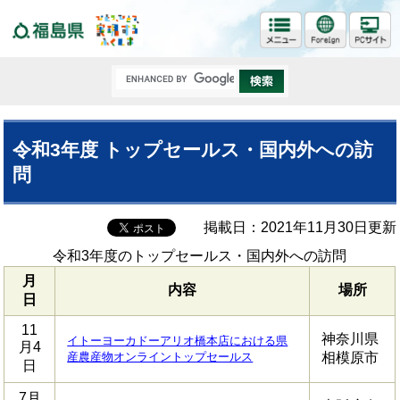
福島県
令和3年度 トップセールス・国内外への訪
問
掲載日：2021年11月30日更新
令和3年度のトップセールス・国内外への訪問
月
内容
場所
日
11
神奈川県
イトーヨーカドーアリオ橋本店における県
月4
産農産物オンライントップセールス
相模原市
日
7月