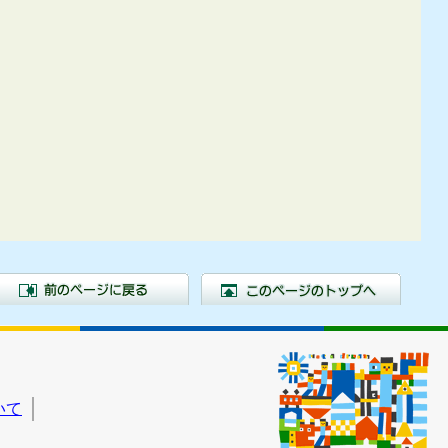
前のページに戻る
この
いて