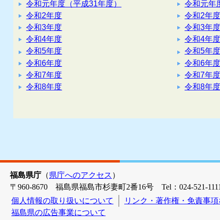
令和元年度（平成31年度）
令和元年
令和2年度
令和2年
令和3年度
令和3年
令和4年度
令和4年
令和5年度
令和5年
令和6年度
令和6年
令和7年度
令和7年
令和8年度
令和8年
福島県庁
（
県庁へのアクセス
）
〒960-8670 福島県福島市杉妻町2番16号 Tel：024-521-1111
個人情報の取り扱いについて
リンク・著作権・免責事項
福島県の広告事業について