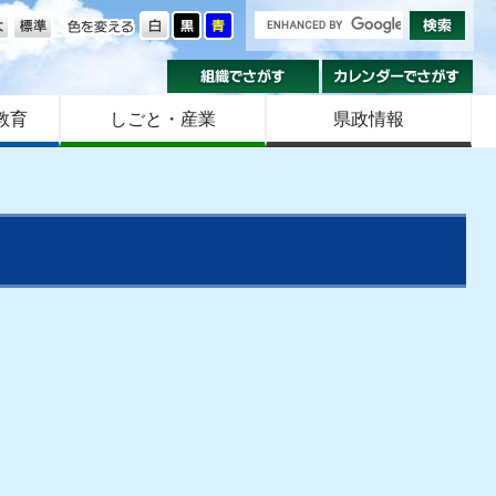
の大きさ
色を変える
組織でさがす
カ
教育
しごと・産業
県政情報