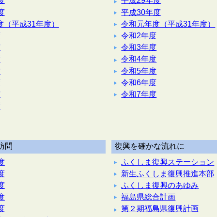
度
平成29年度
度
平成30年度
度（平成31年度）
令和元年度（平成31年度）
度
令和2年度
度
令和3年度
度
令和4年度
度
令和5年度
度
令和6年度
度
令和7年度
度
訪問
復興を確かな流れに
度
ふくしま復興ステーション
度
新生ふくしま復興推進本部
度
ふくしま復興のあゆみ
度
福島県総合計画
度
第２期福島県復興計画