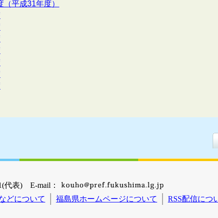
度（平成31年度）
度
度
度
度
度
度
度
(代表) E-mail：
などについて
福島県ホームページについて
RSS配信につ