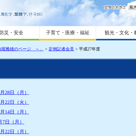
文字
はじめての方へ
Foreign language
サイトマップ
防災・安全
子育て・医療・福祉
観光・文化・
内堀雅雄のページ ～」
>
定例記者会見
>
平成27年度
3月28日（月）
3月22日（火）
3月14日（月）
月7日（月）
2月22日（月）