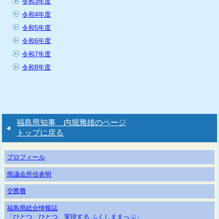
令和3年度
令和4年度
令和5年度
令和6年度
令和7年度
令和8年度
福島県知事 内堀雅雄のページ
トップに戻る
プロフィール
県議会所信表明
交際費
福島県総合情報誌
「ひとつ、ひとつ、実現する ふくしままっぷ」