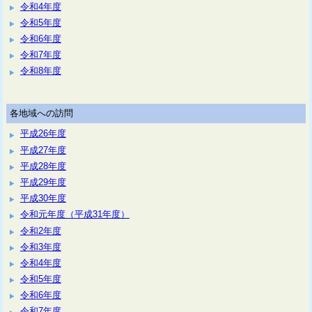
令和4年度
令和5年度
令和6年度
令和7年度
令和8年度
各地域への訪問
平成26年度
平成27年度
平成28年度
平成29年度
平成30年度
令和元年度（平成31年度）
令和2年度
令和3年度
令和4年度
令和5年度
令和6年度
令和7年度