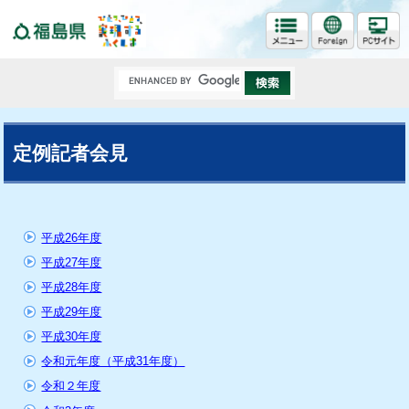
福島県
定例記者会見
平成26年度
平成27年度
平成28年度
平成29年度
平成30年度
令和元年度（平成31年度）
令和２年度