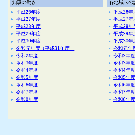
知事の動き
各地域への
平成26年度
平成26年
平成27年度
平成27年
平成28年度
平成28年
平成29年度
平成29年
平成30年度
平成30年
令和元年度（平成31年度）
令和元年
令和2年度
令和2年
令和3年度
令和3年
令和4年度
令和4年
令和5年度
令和5年
令和6年度
令和6年
令和7年度
令和7年
令和8年度
令和8年