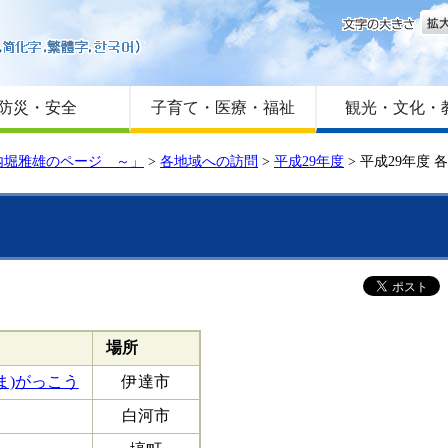
文字
はじめての方へ
Foreign language
サイトマップ
防災・安全
子育て・医療・福祉
観光・文化・
内堀雅雄のページ ～」
>
各地域への訪問
>
平成29年度
>
平成29年度 
場所
ま)がっこう
伊達市
白河市