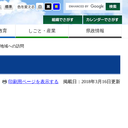
の大きさ
色を変える
組織でさがす
カ
教育
しごと・産業
県政情報
各地域への訪問
印刷用ページを表示する
掲載日：2018年3月16日更新