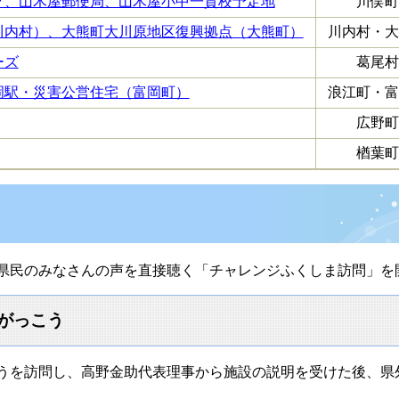
ク、山木屋郵便局、山木屋小中一貫校予定地
川俣町
川内村）、大熊町大川原地区復興拠点（大熊町）
川内村・大
ーズ
葛尾村
岡駅・災害公営住宅（富岡町）
浪江町・富
広野町
楢葉町
県民のみなさんの声を直接聴く「チャレンジふくしま訪問」を
山がっこう
うを訪問し、高野金助代表理事から施設の説明を受けた後、県