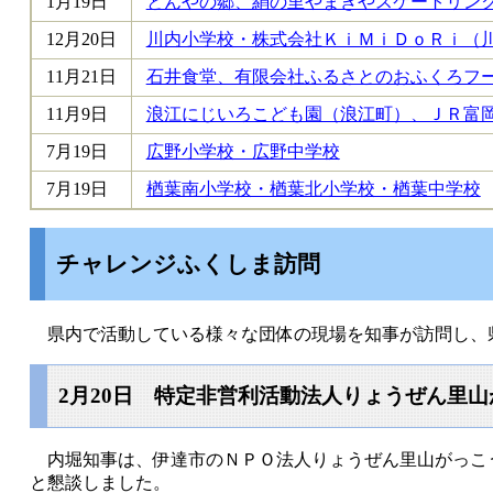
1月19日
とんやの郷、絹の里やまきやスケートリン
12月20日
川内小学校・株式会社ＫｉＭｉＤｏＲｉ（
11月21日
石井食堂、有限会社ふるさとのおふくろフ
11月9日
浪江にじいろこども園（浪江町）、ＪＲ富
7月19日
広野小学校・広野中学校
7月19日
楢葉南小学校・楢葉北小学校・楢葉中学校
チャレンジふくしま訪問
県内で活動している様々な団体の現場を知事が訪問し、
2月20日 特定非営利活動法人りょうぜん里
内堀知事は、伊達市のＮＰＯ法人りょうぜん里山がっこ
と懇談しました。