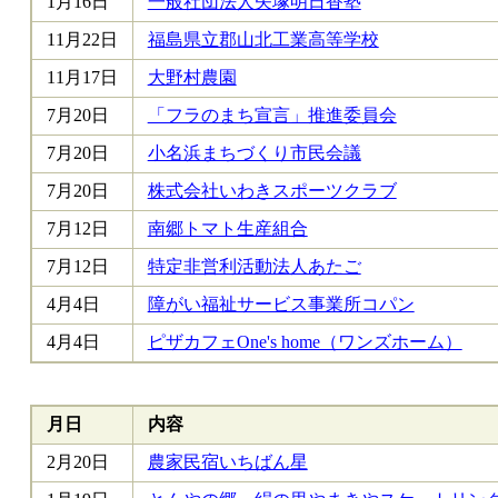
1月16日
一般社団法人矢塚明日香塾
11月22日
福島県立郡山北工業高等学校
11月17日
大野村農園
7月20日
「フラのまち宣言」推進委員会
7月20日
小名浜まちづくり市民会議
7月20日
株式会社いわきスポーツクラブ
7月12日
南郷トマト生産組合
7月12日
特定非営利活動法人あたご
4月4日
障がい福祉サービス事業所コパン
4月4日
ピザカフェOne's home（ワンズホーム）
月日
内容
2月20日
農家民宿いちばん星