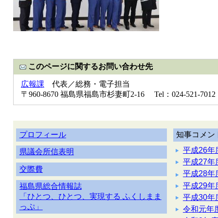
このページに関するお問い合わせ先
広報課
代表／総務・電子担当
〒960-8670 福島県福島市杉妻町2-16 Tel：024-521-7012
プロフィール
知事コメン
平成26年
県議会所信表明
平成27年
交際費
平成28年
平成29年
福島県総合情報誌
「ひとつ、ひとつ、実現する ふくしまま
平成30年
っぷ」
令和元年