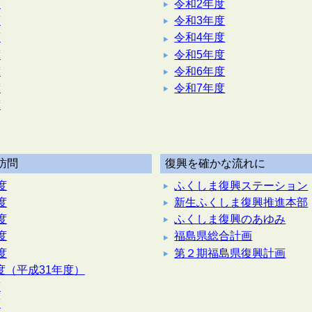
度
令和2年度
度
令和3年度
度
令和4年度
度
令和5年度
度
令和6年度
度
令和7年度
度
訪問
復興を確かな流れに
度
ふくしま復興ステーション
度
新生ふくしま復興推進本部
度
ふくしま復興のあゆみ
度
福島県総合計画
度
第２期福島県復興計画
度（平成31年度）
度
度