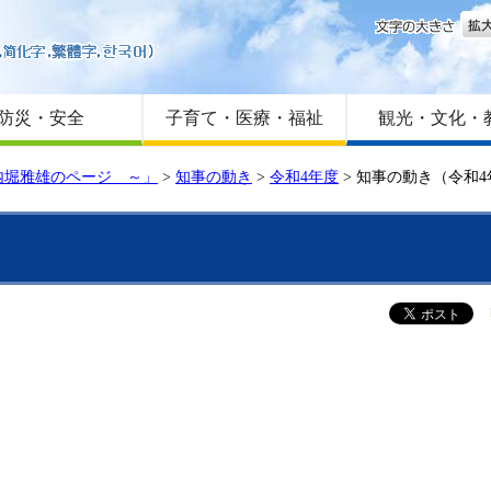
文字
はじめての方へ
Foreign language
サイトマップ
防災・安全
子育て・医療・福祉
観光・文化・
内堀雅雄のページ ～」
>
知事の動き
>
令和4年度
>
知事の動き（令和4