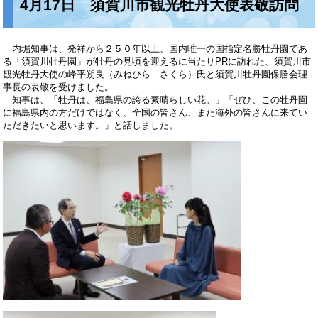
4月17日 須賀川市観光牡丹大使表敬訪問
内堀知事は、発祥から２５０年以上、国内唯一の国指定名勝牡丹園であ
る「須賀川牡丹園」が牡丹の見頃を迎えるに当たりPRに訪れた、須賀川市
観光牡丹大使の峰平朔良（みねひら さくら）氏と須賀川牡丹園保勝会理
事長の表敬を受けました。
知事は、「牡丹は、福島県の誇る素晴らしい花。」「ぜひ、この牡丹園
に福島県内の方だけではなく、全国の皆さん、また海外の皆さんに来てい
ただきたいと思います。」と話しました。