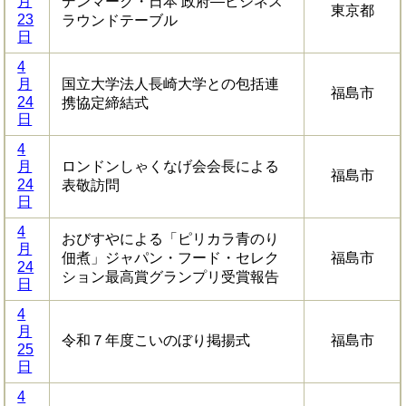
月
デンマーク・日本 政府―ビジネス
東京都
23
ラウンドテーブル
日
4
月
国立大学法人長崎大学との包括連
福島市
24
携協定締結式
日
4
月
ロンドンしゃくなげ会会長による
福島市
24
表敬訪問
日
4
おびすやによる「ピリカラ青のり
月
佃煮」ジャパン・フード・セレク
福島市
24
ション最高賞グランプリ受賞報告
日
4
月
令和７年度こいのぼり掲揚式
福島市
25
日
4