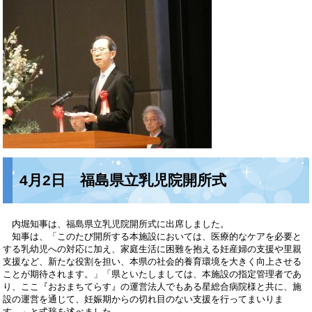
4月2日 福島県立乳児院開所式
内堀知事は、福島県立乳児院開所式に出席しました。
知事は、「このたび開所する本施設においては、医療的なケアを必要と
する乳幼児への対応に加え、家庭生活に困難を抱える妊産婦の支援や里親
支援など、新たな役割を担い、本県の社会的養育環境を大きく向上させる
ことが期待されます。」「県といたしましては、本施設の指定管理者であ
り、ここ『おおまちてらす』の運営法人でもある星総合病院様と共に、施
設の運営を通じて、妊娠期からの切れ目のない支援を行ってまいりま
す。」と式辞を述べました。