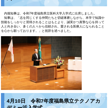
内堀知事は、令和7年度福島県立医科大学入学式に出席しました。
知事は、「志を同じくする仲間たちと切磋琢磨しながら、本学で知識や
技能をしっかりと習得されることはもとより、誠実かつ真摯な心を持って
人と向き合い、多くの人々から信頼され、愛される医療人になられること
を心から願っております。」と祝辞を述べました。
4月10日 令和7年度福島県立テクノアカ
デミー浜入学式