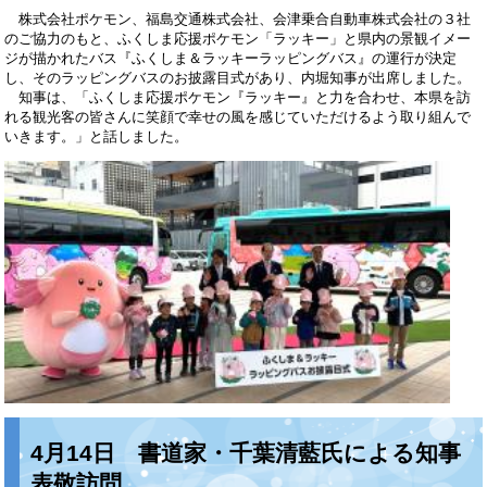
株式会社ポケモン、福島交通株式会社、会津乗合自動車株式会社の３社
のご協力のもと、ふくしま応援ポケモン「ラッキー」と県内の景観イメー
ジが描かれたバス『ふくしま＆ラッキーラッピングバス』の運行が決定
し、そのラッピングバスのお披露目式があり、内堀知事が出席しました。
知事は、「ふくしま応援ポケモン『ラッキー』と力を合わせ、本県を訪
れる観光客の皆さんに笑顔で幸せの風を感じていただけるよう取り組んで
いきます。」と話しました。
4月14日 書道家・千葉清藍氏による知事
表敬訪問