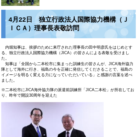
4月22日 独立行政法人国際協力機構（Ｊ
ＩＣＡ）理事長表敬訪問
内堀知事は、挨拶のために来庁された理事長の田中明彦氏をはじめとす
る、独立行政法人国際協力機構（JICA）の皆さんによる表敬を受けまし
た。
知事は「全国から二本松市に集まった訓練生の皆さんが、JICA海外協力
隊として海外に行き、福島の今を正確に発信してくださることで、福島の
イメージを明るく変える力になっていただいている」と感謝の言葉を述べ
ました。
※二本松市にJICA海外協力隊の派遣前訓練所「JICA二本松」が所在してお
り、昨年で開設30周年を迎えた