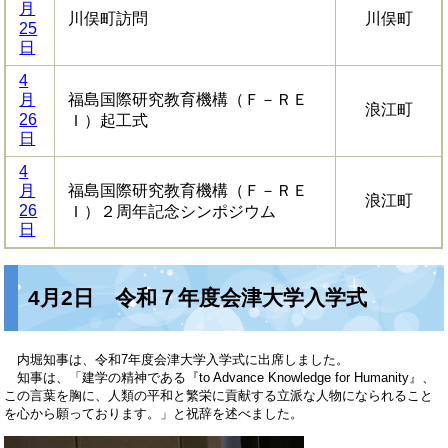
月
川俣町訪問
川俣町
25
日
4
月
福島国際研究教育機構（Ｆ－ＲＥ
浪江町
26
Ｉ）起工式
日
4
月
福島国際研究教育機構（Ｆ－ＲＥ
浪江町
26
Ｉ）２周年記念シンポジウム
日
4月2日 令和７年度会津大学入学式
内堀知事は、令和7年度会津大学入学式に出席しました。
知事は、「建学の精神である『to Advance Knowledge for Humanity』、
この言葉を胸に、人類の平和と繁栄に貢献する立派な人物になられること
を心から願っております。」と祝辞を述べました。