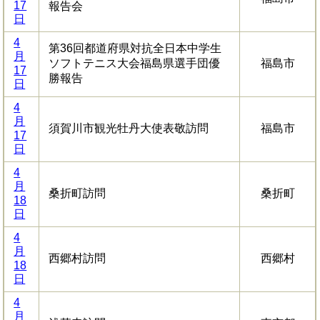
17
報告会
日
4
第36回都道府県対抗全日本中学生
月
ソフトテニス大会福島県選手団優
福島市
17
勝報告
日
4
月
須賀川市観光牡丹大使表敬訪問
福島市
17
日
4
月
桑折町訪問
桑折町
18
日
4
月
西郷村訪問
西郷村
18
日
4
月