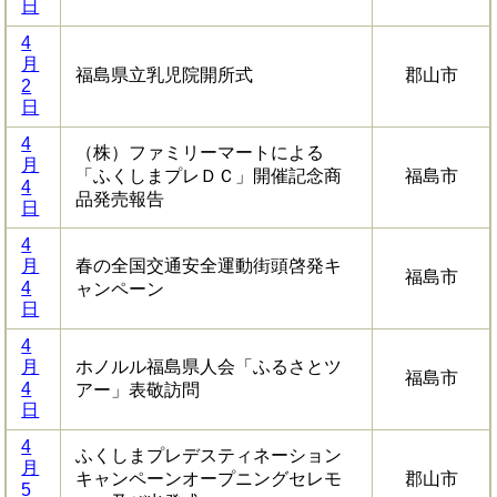
日
4
月
福島県立乳児院開所式
郡山市
2
日
4
（株）ファミリーマートによる
月
「ふくしまプレＤＣ」開催記念商
福島市
4
品発売報告
日
4
月
春の全国交通安全運動街頭啓発キ
福島市
4
ャンペーン
日
4
月
ホノルル福島県人会「ふるさとツ
福島市
4
アー」表敬訪問
日
4
ふくしまプレデスティネーション
月
キャンペーンオープニングセレモ
郡山市
5