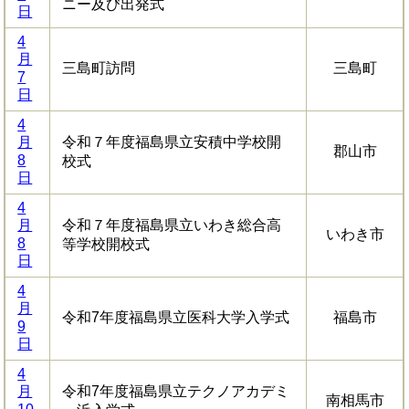
ニー及び出発式
日
4
月
三島町訪問
三島町
7
日
4
月
令和７年度福島県立安積中学校開
郡山市
8
校式
日
4
月
令和７年度福島県立いわき総合高
いわき市
8
等学校開校式
日
4
月
令和7年度福島県立医科大学入学式
福島市
9
日
4
月
令和7年度福島県立テクノアカデミ
南相馬市