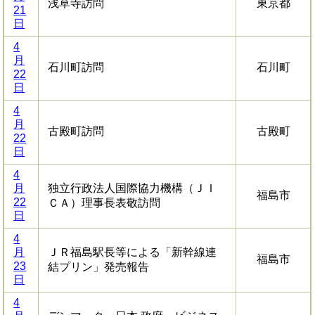
浅草寺訪問
東京都
21
日
4
月
石川町訪問
石川町
22
日
4
月
古殿町訪問
古殿町
22
日
4
月
独立行政法人国際協力機構（ＪＩ
福島市
22
ＣＡ）理事長表敬訪問
日
4
月
ＪＲ福島駅長等による「新幹線連
福島市
23
結プリン」発売報告
日
4