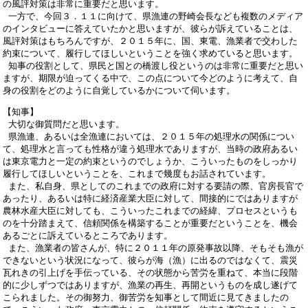
の風評対策は非常に重要だと思います。
一方で、今回３．１１に向けて、県漁連の野崎会長なども複数のメディア
のインタビューに答えていたかと思いますが、彼らが訴えていることは、
風評対策はもちろんですが、２０１５年に、国、東電、漁業者で交わした
約束について、履行してほしいということを強く求めていると思います。
知事の役割として、県民と国との橋渡し役というのは非常に重要だと思い
ますが、期限が迫ってくる中で、この点について今どのように考えて、自
身の役割をどのように自覚しているかについて伺います。
【知事】
大切な御質問だと思います。
県漁連、あるいは全漁連においては、２０１５年の処理水の関係につい
て、処理水と言っても性格が違う処理水でありますが、当時の政府あるい
は東京電力と一定の約束というのでしょうか、こういったものをしっかり
履行してほしいということを、これまで幾度もお話されています。
また、私自身、県としてのこれまでの政府に対する要請の際、官房長官で
あったり、あるいは特に経済産業大臣に対して、間接的にではありますが
農林水産大臣に対しても、こういったこれまでの経緯、プロセスというも
のを十分踏まえて、信頼関係を構築することが重要だということを、機会
あるごとに訴えているところであります。
また、漁業者の皆さんが、特に２０１１年の原発事故以降、そもそも漁が
できないという状況になって、彼らが海（漁）に出るのではなくて、震災
瓦れきの引上げを手伝っている、その状態から苦労を重ねて、本当に段階
的に少しずつではありますが、漁業の再生、再開というものを成し遂げて
こられました。その御努力、御苦労を知事として間近に見てきましたの