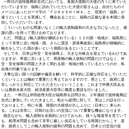
一昨日の追悼復興祈念式においても、各国大使館の大使の方々に来ていた
だいていますが、福島に訪れていただいた大使の皆さんは、自分たちのイ
メージにあったローマ字の「ＦＵＫＵＳＨＩＭＡ」と、現実の「福島」が
違うということを実感して、機会あるごとに、福島の正確な姿を本国に発
信していただいています。
こういったものも間違いなくこの輸入規制緩和の大きな力になったと、感
謝の思いを持って受け止めております。
ただ、問題は（輸入規制が継続されている）１２の国・地域が、福島県に
とって非常に近い地域・国、さらに震災・原発事故前に福島県が積極的に
輸出をしていた国が多いという側面があるということです。
そして今、日本は外交・安全保障上、大きな分岐点を迎えているわけであ
りますが、率直に言いまして、県産物の輸入規制の問題だけではなく、外
交・安全保障の問題と大きく関わる国・地域が残っているというのが、私
自身の印象であります。
大事な近い国々の誤解や偏見を解いて、科学的に正確な対応をしていただ
くということは極めて重要だと考えておりますので、県として、政府に是
非しっかりと対応していただきたいということを、これまで外務大臣ある
いは農林水産大臣、経済産業大臣等に幾度も要請を行いました。
また、一昨日は岸田総理大臣が福島県を訪問され、２年連続で追悼復興記
念式に参加していただきました。私から総理に対して、実はこの話を行っ
ておりまして、特に今週、韓国の大統領が久しぶりに（日本に）来られ
る。これは非常に、日韓のお互いの交流について重要な機会になります。
残念ながら、輸入規制を全面的にかけておられ、様々な報道等を見ていて
も、処理水問題も含めて非常に厳しい反応をしている韓国だからこそ、是
非、政府としてこの輸入規制の緩和の問題も含めて、日本との交流の促