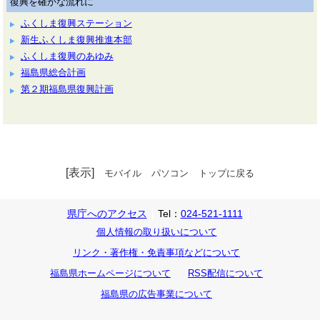
復興を確かな流れに
ふくしま復興ステーション
新生ふくしま復興推進本部
ふくしま復興のあゆみ
福島県総合計画
第２期福島県復興計画
[表示]
モバイル
パソコン
トップに戻る
県庁へのアクセス
Tel：
024-521-1111
個人情報の取り扱いについて
リンク・著作権・免責事項などについて
福島県ホームページについて
RSS配信について
福島県の広告事業について