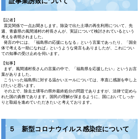
証事業誘致について
【記者】
震災関係で一点お聞きします。除染で出た土壌の再生利用について、先
週、青森県の風間浦村の村長さんが、実証について検討されているという
考えを表明されました。
発言の中には、「福島県の応援にもなる」という言葉であったり、「国全
体で考える一助になれば」というような発言もありましたが、これについ
ての知事の受け止めを伺います。
【知事】
まず、風間浦村長さんの言葉の中で、「福島県を応援したい」というお言
葉がありました。
こういった福島県に対する温かいエールについては、率直に感謝を申し上
げたいと思います。
その上で、除去土壌等の県外最終処分の問題でありますが、法律で定めら
れた国の責務であります。国民の理解が深まるように、国においてしっか
りと取組を進めていただきたいと考えております。
５ 新型コロナウイルス感染症について