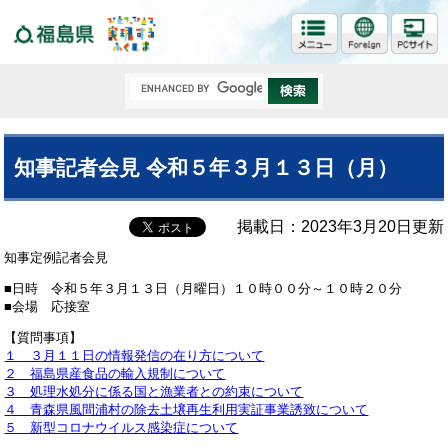
福島県
知事記者会見 令和５年３月１３日（月）
掲載日：2023年3月20日更新
知事定例記者会見
■日時 令和５年３月１３日（月曜日）１０時００分～１０時２０分
■会場 応接室
【質問事項】
１ ３月１１日の情報発信の在り方について
２ 福島県産食品の輸入規制について
３ 処理水処分に係る国と漁業者との約束について
４ 青森県風間浦村の除去土壌再生利用実証事業誘致について
５ 新型コロナウイルス感染症について