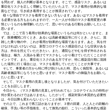
を問わず、個人の判断が基本となります。そこで、感染リスク、あるいは
重症化リスクを正しく理解していただいた上で、マスク着用が効果的な場
面などでは、引き続き着用することが推奨されています。
様々な理由でマスクを着用できない方もいます。あるいはマスクを着用す
る必要がある方もおられますので、一人一人が今回のマスク着用変更の事
情というものを御理解いただいて、思いやりのある行動をお願いしたいと
思います。
では、ここで言う着用が効果的な場面というものは何かといいますと、ま
ず、医療機関に行くとき、あるいは高齢者施設等に行くとき、さらに、混
雑した乗り物の中、これが着用が効果的な場面であります。あと、気を付
けなければいけないのは、新型コロナウイルス感染症のような症状がある
方は、外出を控えていただきたい。また、通院などやむを得ず外出される
場合は、極力、人混みを避けてマスクをしっかり着けていただくことがポ
イントです。また、重症化リスクのある方ですが、特に感染流行期に混雑
した場所に行く場合には、マスクを着用していただくことが大事です。
そして、事業者の方から特に呼び掛けられた時、恐らく病院等、あるいは
高齢者施設等になろうかと思いますが、マスク着用への御協力をお願いし
たいと思います。
そして、マスク着用の見直し後となりましたが、気を付けていただきたい
ことをお話しします。
今日から、（マスク着用の見直しが行われても）コロナウイルスの特性が
何か変わるわけではありません。したがって、感染対策の本質的な必要性
は、今日以降も変わらないということが基本です。
その上で、これまで再三話がありますが、３密の回避、人と人との距離の
確保、手洗い等の手指衛生、そして換気の励行、こういった基本的な感染