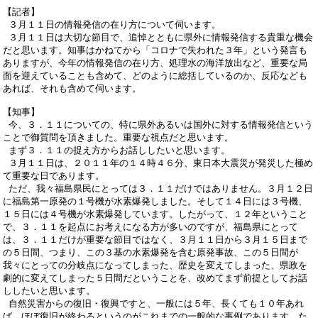
【記者】
３月１１日の情報発信の在り方について伺います。
３月１１日は大切な節目で、追悼とともに県外に情報発信する貴重な機会
だと思います。知事はかねてから「コロナで失われた３年」という発言も
ありますが、今年の情報発信の在り方、処理水の海洋放出など、重要な局
面を迎えていることも含めて、どのように総括しているのか、反応なども
あれば、それも含めて伺います。
【知事】
今、３．１１についての、特に県外あるいは国外に対する情報発信という
ことで御質問を頂きました。重要な視点だと思います。
まず３．１１の捉え方からお話ししたいと思います。
３月１１日は、２０１１年の１４時４６分、東日本大震災が発災した極め
て重要な日であります。
ただ、我々福島県民にとっては３．１１だけではありません。３月１２日
に福島第一原発の１号機が水素爆発しました。そして１４日には３号機、
１５日には４号機が水素爆発しています。したがって、１２年ということ
で、３．１１を起点にお考えになる方が多いのですが、福島県にとって
は、３．１１だけが重要な節目ではなく、３月１１日から３月１５日まで
の５日間、つまり、この３基の水素爆発を含む原発事故、この５日間が
我々にとっての分岐点になってしまった、歴史を変えてしまった、県政を
劇的に変えてしまった５日間だということを、改めてまず前提としてお話
ししたいと思います。
自然災害からの復旧・復興ですと、一般には５年、長くても１０年あれ
ば、ほぼ復旧が終わるというのがこれまでの一般的な事例であります。た