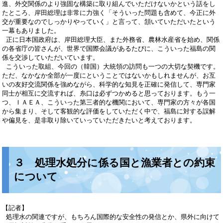
進、外交関係のより強固な構築に取り組んでいただけないかという話をし
たところ、岸田総理は非常に力強く「そういった問題も含めて、今正に外
交が重要なのでしっかりやっていく」と言って、頷いていただいたという
一幕もありました。
正に日本国政府は、岸田総理大臣、また外務省、農林水産省を始め、関係
の各省庁の皆さんが、世界で国際会議があるたびに、こういった福島の関
係を交渉していただいています。
こういった取組、今回の（韓国）大統領の訪問も一つの大切な契機です。
ただ、なかなか全部が一度にということではないかもしれませんが、お互
いの友好交流関係を強めながら、科学的な知見を正確に発信して、専門家
同士が相互に交流すれば、糸口は必ずつかめると思っております。もう一
つ、ＩＡＥＡ、こういった第三者的な機関において、専門家の方々が各国
から集まり、そして客観的な評価をしていただく中で、福島に対する誤解
や偏見を、是非取り除いていっていただきたいと考えております。
３ 処理水処分に係る国と漁業者との約束
について
【記者】
処理水の関連ですが、もちろん国際的な安全性の発信とか、県外に向けて