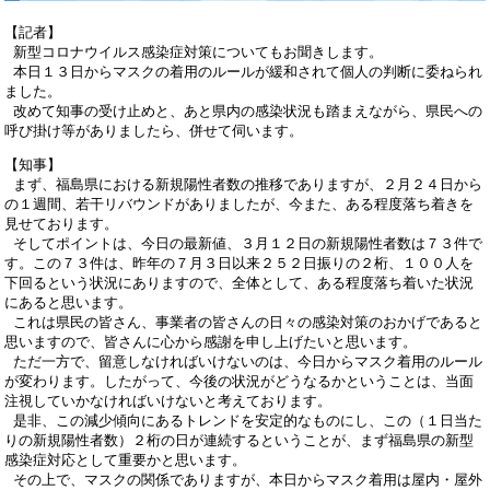
【記者】
新型コロナウイルス感染症対策についてもお聞きします。
本日１３日からマスクの着用のルールが緩和されて個人の判断に委ねられ
ました。
改めて知事の受け止めと、あと県内の感染状況も踏まえながら、県民への
呼び掛け等がありましたら、併せて伺います。
【知事】
まず、福島県における新規陽性者数の推移でありますが、２月２４日から
の１週間、若干リバウンドがありましたが、今また、ある程度落ち着きを
見せております。
そしてポイントは、今日の最新値、３月１２日の新規陽性者数は７３件で
す。この７３件は、昨年の７月３日以来２５２日振りの２桁、１００人を
下回るという状況にありますので、全体として、ある程度落ち着いた状況
にあると思います。
これは県民の皆さん、事業者の皆さんの日々の感染対策のおかげであると
思いますので、皆さんに心から感謝を申し上げたいと思います。
ただ一方で、留意しなければいけないのは、今日からマスク着用のルール
が変わります。したがって、今後の状況がどうなるかということは、当面
注視していかなければいけないと考えております。
是非、この減少傾向にあるトレンドを安定的なものにし、この（１日当た
りの新規陽性者数）２桁の日が連続するということが、まず福島県の新型
感染症対応として重要かと思います。
その上で、マスクの関係でありますが、本日からマスク着用は屋内・屋外