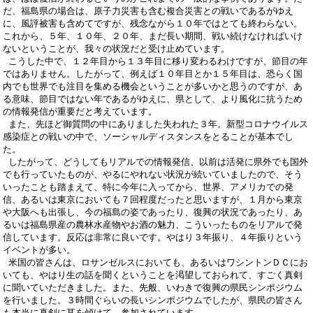
だ、福島県の場合は、原子力災害も含む複合災害との戦いであるがゆえ
に、風評被害も含めてですが、残念ながら１０年ではとても終わらない。
これから、５年、１０年、２０年、まだ長い期間、戦い続けなければいけ
ないということが、我々の状況だと受け止めています。
こうした中で、１２年目から１３年目に移り変わるわけですが、節目の年
ではありません。したがって、例えば１０年目とか１５年目は、恐らく国
内でも世界でも注目を集める機会ということが多いかと思うのですが、あ
る意味、節目ではない年であるがゆえに、県として、より風化に抗うため
の情報発信が重要だと考えています。
また、先ほど御質問の中にありました失われた３年。新型コロナウイルス
感染症との戦いの中で、ソーシャルディスタンスをとることが基本でし
た。
したがって、どうしてもリアルでの情報発信、以前は活発に県外でも国外
でも行っていたものが、やるにやれない状況が続いていましたので、そう
いったことも踏まえて、特に今年に入ってから、世界、アメリカでの発
信、あるいは東京においても７回程度だったと思いますが、１月から東京
や大阪へも出張し、今の福島の姿であったり、復興の状況であったり、あ
るいは福島県産の農林水産物やお酒の魅力、こういったものをリアルで発
信しています。反応は非常に良いです。やはり３年振り、４年振りという
イベントが多い。
米国の皆さんは、ロサンゼルスにおいても、あるいはワシントンＤＣにお
いても、やはり生の話を聞くということを渇望しておられて、すごく真剣
に聞いていただきました。また、先般、いわきで復興の県民シンポジウム
を行いました。３時間ぐらいの長いシンポジウムでしたが、県民の皆さん
も本当に真剣に耳を傾けて、参加されています。