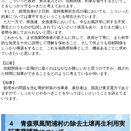
で、こういった政府、東京電力との、信頼関係、約束を遵守するというこ
とをしっかり守るべきだと考えております。
そして、総理自身が２日前、追悼復興祈念式の場においても、こういった
約束については遵守するということを明言されています。
ただ一方で、県漁連、全漁連等においても、今なお風評等に対する不安、
懸念というものが払拭しきれていないという状況もあり、まだまだ厳しい
姿勢を崩しておられないと思います。
これからも、まず漁業関係者の皆さんに対して、政府が丁寧に、また科学
的な知見を十分に説明して理解を深めること、そして何よりも信頼関係を
しっかり構築をすること、これを福島県知事として、機会あるごとに求め
ていきたいと思います。
【記者】
信頼関係を一足飛びに築くのはなかなか難しいかと思うのですが、残され
た時間に知事ができることをどのように考えているか伺います。
【知事】
処理水の問題を含む廃炉対策の当事者、責任者は、国及び東京電力であり
ますので、しっかりとやるべきことをやってほしいということを訴えてま
いります。
４ 青森県風間浦村の除去土壌再生利用実