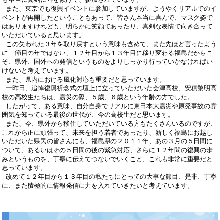
また、東京でも復興イベントに参加していますが、ようやくリアルでのイ
ベントが再開したということもあって、皆さん本当に喜んで、マスク姿で
はありますけれども、明らかに笑顔であったり、真剣な表情で向き合って
いただいていると思います。
この失われた３年を取り戻すという意味も含めて、また先ほど言ったよう
に、節目の年ではない、１２年目から１３年目に移り変わる福島だからこ
そ、県外、国外への発信というものをよりしっかり行っていかなければい
けないと考えています。
また、県内における風化対応も重要だと思っています。
一昨日、追悼復興祈念式の壇上に立っていただいた会津高校、安積黎明高
校の高校生たちは、震災の際、５歳、６歳という年齢の方でした。
したがって、ある意味、自分自身でリアルに東日本大震災や原発事故の雰
囲気を知っている最後の世代が、今の高校生だと思います。
また、今、県外から移住していただいている方もたくさんいるのですが、
これから正に頑張って、未来を担う若者であったり、新しく福島にお越し
いただいた県民の皆さんにも、福島県の２０１１年、あの３月の５日間に
ついて、あるいはその５日間の後の緊急対応、さらに１２年間の復興の歩
みというものを、丁寧に伝えてつないでいくこと、これも非常に重要だと
思っています。
改めて１２年目から１３年目の私たちにとっての大事な節目、是非、丁寧
に、また積極的に情報発信に力を入れていきたいと考えています。