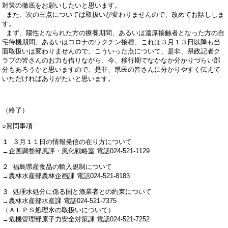
対策の徹底をお願いしたいと思います。
また、次の三点については取扱いが変わりませんので、改めてお話ししま
す。
まず、陽性となられた方の療養期間、あるいは濃厚接触者となった方の自
宅待機期間、あるいはコロナのワクチン接種、これは３月１３日以降も当
面取扱いは変わりませんので、こういった点について、是非、県政記者ク
ラブの皆さんのお力も借りながら、今、移行期でなかなか分かりづらい部
分もあろうかと思いますので、是非、県民の皆さんに分かりやすく伝えて
いただければありがたいと思います。
（終了）
○質問事項
１ ３月１１日の情報発信の在り方について
→企画調整部風評・風化戦略室 電話024-521-1129
２ 福島県産食品の輸入規制について
→農林水産部農林企画課 電話024-521-8183
３ 処理水処分に係る国と漁業者との約束について
→農林水産部水産課 電話024-521-7375
（ＡＬＰＳ処理水の取扱いについて）
→危機管理部原子力安全対策課 電話024-521-7252