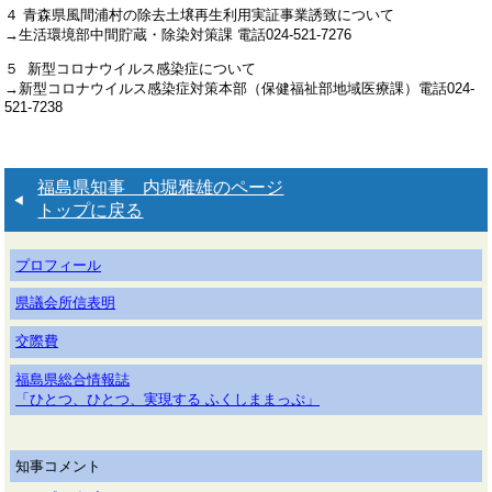
４ 青森県風間浦村の除去土壌再生利用実証事業誘致について
→生活環境部中間貯蔵・除染対策課 電話024-521-7276
５ 新型コロナウイルス感染症について
→新型コロナウイルス感染症対策本部（保健福祉部地域医療課）電話024-
521-7238
福島県知事 内堀雅雄のページ
トップに戻る
プロフィール
県議会所信表明
交際費
福島県総合情報誌
「ひとつ、ひとつ、実現する ふくしままっぷ」
知事コメント