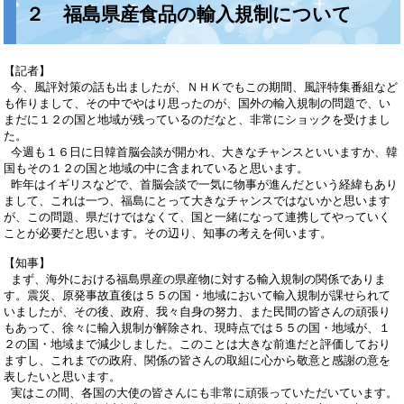
２ 福島県産食品の輸入規制について
【記者】
今、風評対策の話も出ましたが、ＮＨＫでもこの期間、風評特集番組など
も作りまして、その中でやはり思ったのが、国外の輸入規制の問題で、い
まだに１２の国と地域が残っているのだなと、非常にショックを受けまし
た。
今週も１６日に日韓首脳会談が開かれ、大きなチャンスといいますか、韓
国もその１２の国と地域の中に含まれていると思います。
昨年はイギリスなどで、首脳会談で一気に物事が進んだという経緯もあり
まして、これは一つ、福島にとって大きなチャンスではないかと思います
が、この問題、県だけではなくて、国と一緒になって連携してやっていく
ことが必要だと思います。その辺り、知事の考えを伺います。
【知事】
まず、海外における福島県産の県産物に対する輸入規制の関係でありま
す。震災、原発事故直後は５５の国・地域において輸入規制が課せられて
いましたが、その後、政府、我々自身の努力、また民間の皆さんの頑張り
もあって、徐々に輸入規制が解除され、現時点では５５の国・地域が、１
２の国・地域まで減少しました。このことは大きな前進だと評価しており
ますし、これまでの政府、関係の皆さんの取組に心から敬意と感謝の意を
表したいと思います。
実はこの間、各国の大使の皆さんにも非常に頑張っていただいています。