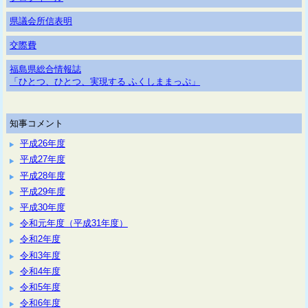
県議会所信表明
交際費
福島県総合情報誌
「ひとつ、ひとつ、実現する ふくしままっぷ」
知事コメント
平成26年度
平成27年度
平成28年度
平成29年度
平成30年度
令和元年度（平成31年度）
令和2年度
令和3年度
令和4年度
令和5年度
令和6年度