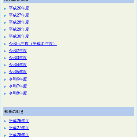
平成26年度
平成27年度
平成28年度
平成29年度
平成30年度
令和元年度（平成31年度）
令和2年度
令和3年度
令和4年度
令和5年度
令和6年度
令和7年度
令和8年度
知事の動き
平成26年度
平成27年度
平成28年度