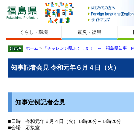
福島県
くらし・環境
震災・復興
ホーム
>
「チャレンジ県ふくしま！ ～ 福島県知事 
知事記者会見 令和元年６月４日（火）
知事定例記者会見
■日時 令和元年６月４日（火）13時00分～13時20分
■会場 応接室