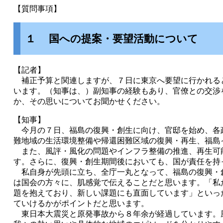
【質問事項】
１ 国への提案・要望活動について
【記者】
補正予算と関連しますが、７日に東京へ要望に行かれる
います。（知事は、）副知事の経験もあり、官僚との交渉
か、その思いについてお聞かせください。
【知事】
今月の７日、福島の復興・創生に向け、官邸を始め、各
難地域の生活環境整備や帰還困難区域の復興・再生、福島
また、風評・風化の問題やインフラ整備の推進、再生可
す。さらに、復興・創生期間後においても、国が責任を持
私自身が先頭に立ち、全庁一丸となって、福島の復興・
は国会の方々に、肌感覚で伝えることだと思います。「私
題を抱えており、新しい課題にも直面しています」といっ
ていけるかがポイントだと思います。
東日本大震災と原発事故から８年余が経過しています。