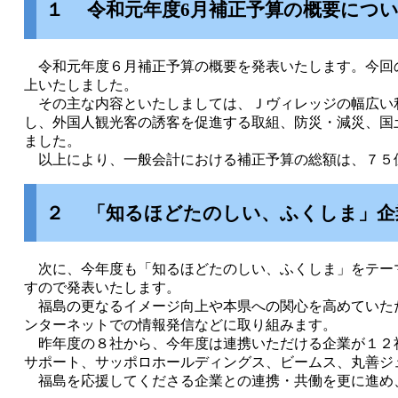
１ 令和元年度6月補正予算の概要につ
令和元年度６月補正予算の概要を発表いたします。今回
上いたしました。
その主な内容といたしましては、Ｊヴィレッジの幅広い
し、外国人観光客の誘客を促進する取組、防災・減災、国
ました。
以上により、一般会計における補正予算の総額は、７５
２
「知るほどたのしい、ふくしま」企
次に、今年度も「知るほどたのしい、ふくしま」をテー
すので発表いたします。
福島の更なるイメージ向上や本県への関心を高めていた
ンターネットでの情報発信などに取り組みます。
昨年度の８社から、今年度は連携いただける企業が１２
サポート、サッポロホールディングス、ビームス、丸善ジ
福島を応援してくださる企業との連携・共働を更に進め