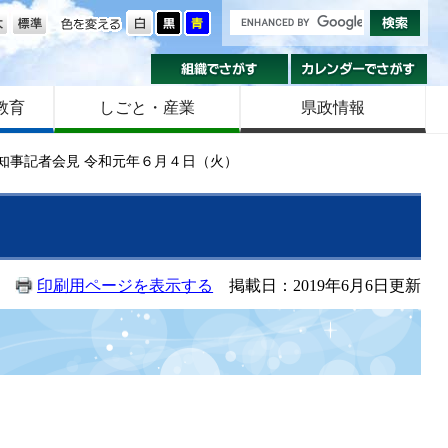
の大きさ
色を変える
組織でさがす
カ
教育
しごと・産業
県政情報
知事記者会見 令和元年６月４日（火）
印刷用ページを表示する
掲載日：2019年6月6日更新