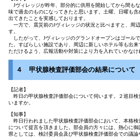
Jヴィレッジが昨年、部分的に供用を開始してから間もな
味で過去のものになってきたと思います。土曜、日曜も含
出てきたことを実感しております。
一方で、震災前のJヴィレッジの状況と比べますと、周辺
す。
したがって、Jヴィレッジのグランドオープンはゴールで
た。すばらしい施設であり、周辺に新しいホテル等も出来
ただけるよう、広報活動や対策により力を入れていかなけ
４ 甲状腺検査評価部会の結果につい
て
【記者】
昨日の甲状腺検査評価部会について伺います。２巡目検
いますか。
【知事】
昨日行われました甲状腺検査評価部会において、本格検
について提言を頂きました。部会員の方々には、熱心に御
県としては、検討委員会及び甲状腺検査評価部会での議論