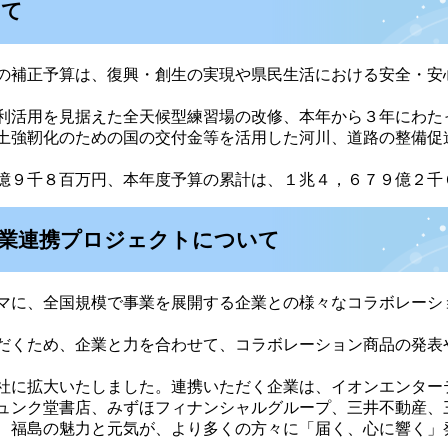
いて
の補正予算は、復興・創生の実現や県民生活における安全・安
利活用を見据えた全天候型練習場の改修、本年から３年にわた
土強靭化のための国の交付金等を活用した河川、道路の整備促
億９千８百万円、本年度予算の累計は、１兆４，６７９億２千
業連携プロジェクトについて
マに、全国規模で事業を展開する企業との様々なコラボレーシ
だくため、企業と力を合わせて、コラボレーション商品の発表
社に拡大いたしました。連携いただく企業は、イオンエンター
ュンク堂書店、みずほフィナンシャルグループ、三井不動産、
、福島の魅力と元気が、より多くの方々に「届く、心に響く」