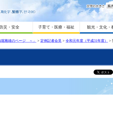
文字
はじめての方へ
Foreign language
サイトマップ
防災・安全
子育て・医療・福祉
観光・文化・
内堀雅雄のページ ～」
>
定例記者会見
>
令和元年度（平成31年度）
>