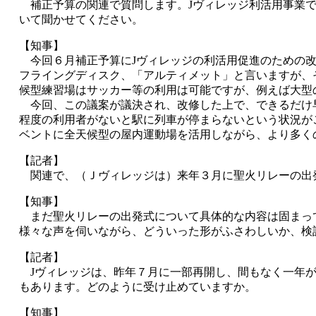
補正予算の関連で質問します。Jヴィレッジ利活用事業で
いて聞かせてください。
【知事】
今回６月補正予算にJヴィレッジの利活用促進のための改
フライングディスク、「アルティメット」と言いますが、
候型練習場はサッカー等の利用は可能ですが、例えば大型
今回、この議案が議決され、改修した上で、できるだけ早
程度の利用者がないと駅に列車が停まらないという状況が
ベントに全天候型の屋内運動場を活用しながら、より多く
【記者】
関連で、（Ｊヴィレッジは）来年３月に聖火リレーの出
【知事】
まだ聖火リレーの出発式について具体的な内容は固まって
様々な声を伺いながら、どういった形がふさわしいか、検
【記者】
Jヴィレッジは、昨年７月に一部再開し、間もなく一年が
もあります。どのように受け止めていますか。
【知事】