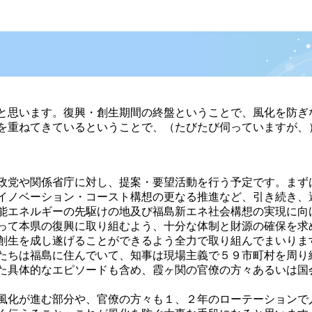
と思います。復興・創生期間の終盤ということで、風化を防ぎ
を重ねてきているということで、（たびたび伺っていますが、
政党や関係省庁に対し、提案・要望活動を行う予定です。まず
イノベーション・コースト構想の更なる推進など、引き続き、
能エネルギーの先駆けの地及び福島新エネ社会構想の実現に向
って本県の復興に取り組むよう、十分な体制と財源の確保を求
創生を成し遂げることができるよう全力で取り組んでまいりま
たちは福島に住んでいて、知事は現場主義で５９市町村を周り
た具体的なエピソードも含め、霞ヶ関の官僚の方々あるいは国
風化が進む部分や、官僚の方々も１、２年のローテーションで