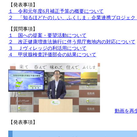
【発表事項】
１ 令和元年度6月補正予算の概要について
２ 「知るほどたのしい、ふくしま」企業連携プロジェク
【質問事項】
１ 国への提案・要望活動について
２ 改正健康増進法施行に伴う県庁敷地内の対応について
３ Ｊヴィレッジの利活用について
４ 甲状腺検査評価部会の結果について
動画を再
【発表事項】