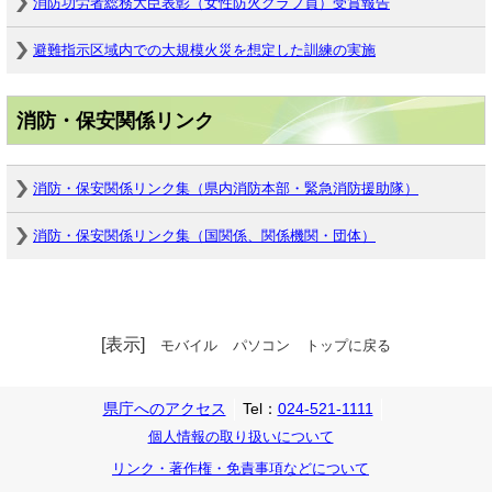
消防功労者総務大臣表彰（女性防火クラブ員）受賞報告
避難指示区域内での大規模火災を想定した訓練の実施
消防・保安関係リンク
消防・保安関係リンク集（県内消防本部・緊急消防援助隊）
消防・保安関係リンク集（国関係、関係機関・団体）
[表示]
モバイル
パソコン
トップに戻る
県庁へのアクセス
Tel：
024-521-1111
個人情報の取り扱いについて
リンク・著作権・免責事項などについて