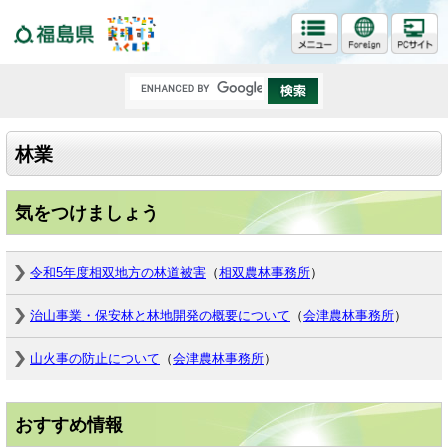
福島県
林業
気をつけましょう
令和5年度相双地方の林道被害
（
相双農林事務所
）
治山事業・保安林と林地開発の概要について
（
会津農林事務所
）
山火事の防止について
（
会津農林事務所
）
おすすめ情報