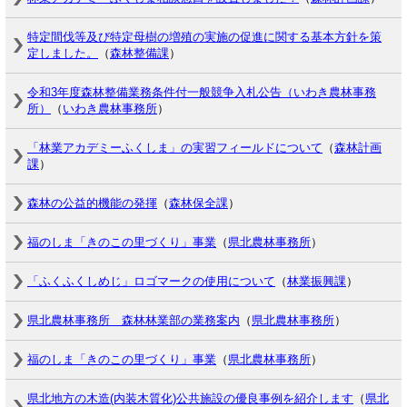
特定間伐等及び特定母樹の増殖の実施の促進に関する基本方針を策
定しました。
（
森林整備課
）
令和3年度森林整備業務条件付一般競争入札公告（いわき農林事務
所）
（
いわき農林事務所
）
「林業アカデミーふくしま」の実習フィールドについて
（
森林計画
課
）
森林の公益的機能の発揮
（
森林保全課
）
福のしま「きのこの里づくり」事業
（
県北農林事務所
）
「ふくふくしめじ」ロゴマークの使用について
（
林業振興課
）
県北農林事務所 森林林業部の業務案内
（
県北農林事務所
）
福のしま「きのこの里づくり」事業
（
県北農林事務所
）
県北地方の木造(内装木質化)公共施設の優良事例を紹介します
（
県北