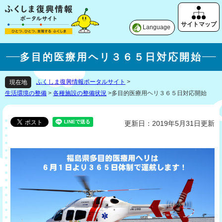
Language
多目的医療用ヘリ３６５日対応開始
ふくしま復興情報ポータルサイト
>
現在地
生活環境の整備
>
各種施設の整備状況
>
多目的医療用ヘリ３６５日対応開始
更新日：2019年5月31日更新