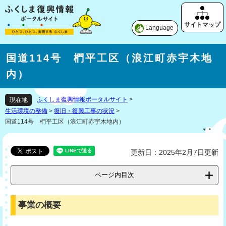
Language
国道114号 椚平工区（浪江町赤宇木地
内）
ふくしま復興情報ポータルサイト
>
現在地
生活環境の整備
>
復旧・復興工事の状況
>
国道114号 椚平工区（浪江町赤宇木地内）
更新日：2025年2月7日更新
ページ内目次
事業の概要