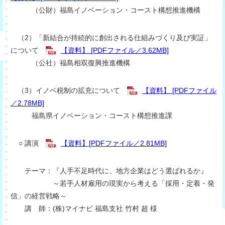
（公財）福島イノベーション・コースト構想推進機構
（2）「新結合が持続的に創出される仕組みづくり及び実証」
について​
【資料】 [PDFファイル／3.62MB]
（公社）福島相双復興推進機構
（3）イノベ税制の拡充について​
【資料】 [PDFファイル
／2.78MB]
福島県イノベーション・コースト構想推進課
○ 講演
【資料】[PDFファイル／2.81MB]
テーマ：『人手不足時代に、地方企業はどう選ばれるか』
～若手人材雇用の現実から考える「採用・定着・発
信」の経営戦略～
講 師：(株)マイナビ 福島支社 竹村 超 様