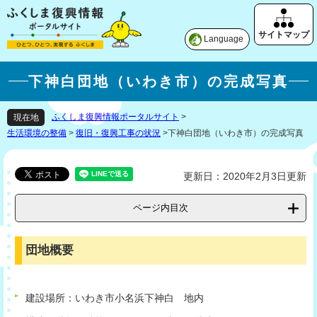
Language
下神白団地（いわき市）の完成写真
ふくしま復興情報ポータルサイト
>
現在地
生活環境の整備
>
復旧・復興工事の状況
>
下神白団地（いわき市）の完成写真
更新日：2020年2月3日更新
ページ内目次
団地概要
建設場所：いわき市小名浜下神白 地内