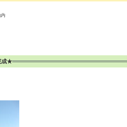
地内
完成★