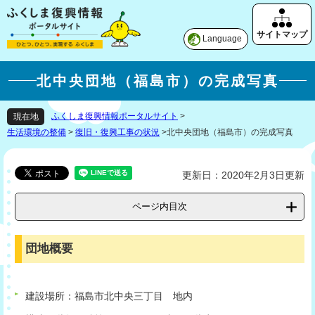
Language
北中央団地（福島市）の完成写真
ふくしま復興情報ポータルサイト
>
現在地
生活環境の整備
>
復旧・復興工事の状況
>
北中央団地（福島市）の完成写真
更新日：2020年2月3日更新
ページ内目次
団地概要
建設場所：福島市北中央三丁目 地内