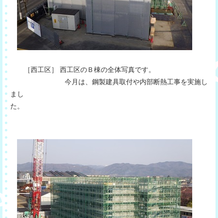
［西工区］ 西工区のＢ棟の全体写真です。
今月は、鋼製建具取付や内部断熱工事を実施し
まし
た。