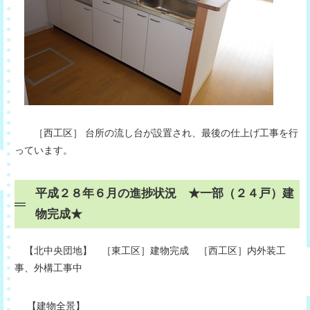
［西工区］ 台所の流し台が設置され、最後の仕上げ工事を行
っています。
平成２８年６月の進捗状況 ★一部（２４戸）建
物完成★
【北中央団地】 ［東工区］建物完成 ［西工区］内外装工
事、外構工事中
【建物全景】