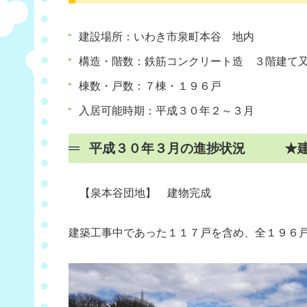
建設場所：いわき市泉町本谷 地内
構造・階数：鉄筋コンクリート造 ３階建て
棟数・戸数：７棟・１９６戸
入居可能時期：平成３０年２～３月
平成３０年３月の進捗状況 ★建
【泉本谷団地】 建物完成
建築工事中であった１１７戸を含め、全１９６