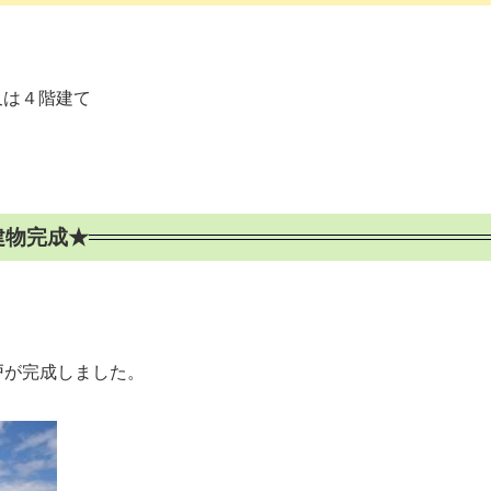
又は４階建て
物完成★
戸が完成しました。