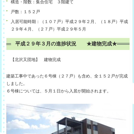
構造・階数：集合住宅 ３階建て
戸数：１５２戸
入居可能時期：（１０７戸）平成２９年２月、（１８戸）平成
２９年４月、（２７戸）平成２９年５月
平成２９年３月の進捗状況 ★建物完成★
【北沢又団地】 建物完成
建築工事中であった６号棟（２７戸）も含め、全１５２戸が完成
しました。
６号棟については、５月１日から入居が開始されます。