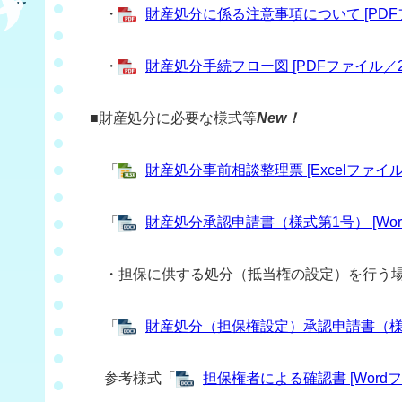
・
財産処分に係る注意事項について [PDFフ
・
財産処分手続フロー図 [PDFファイル／20
■財産処分に必要な様式等
New！
「
財産処分事前相談整理票 [Excelファイル／
「
財産処分承認申請書（様式第1号） [Wor
・担保に供する処分（抵当権の設定）を行う
「
財産処分（担保権設定）承認申請書（様式第2
参考様式「
担保権者による確認書 [Wordフ