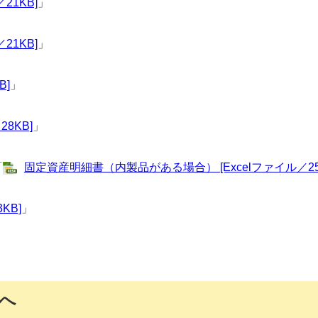
21KB]
」
21KB]
」
B]
」
8KB]
」
「
固定資産明細書（内製品がある場合） [Excelファイル／25
KB]
」
へ