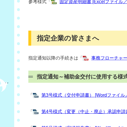
参考様式「
固定資産明細書 [Excelファイル／2
指定企業の皆さまへ
指定通知以降の手続きは「
事務フローチャート
指定通知～補助金交付に使用する様
「
第3号様式（交付申請書） [Wordファイル／
「
第4号様式（変更（中止・廃止）承認申請書） 