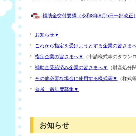
■
補助金交付要綱（令和8年8月5日一部改正） [
お知らせ▼
これから指定を受けようとする企業の皆さま
指定企業の皆さまへ▼
（申請様式等のダウン
補助金受給済み企業の皆さまへ▼
（財産処分
その他必要な場合に使用する様式等▼
（様式
参考 過年度募集▼
お知らせ