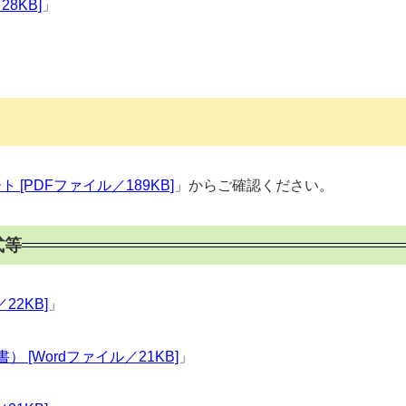
8KB]
」
 [PDFファイル／189KB]
」からご確認ください。
式等
22KB]
」
[Wordファイル／21KB]
」