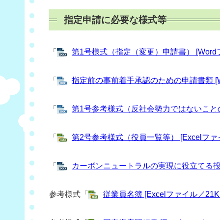
指定申請に必要な様式等
「
第1号様式（指定（変更）申請書） [Wordフ
「
指定前の事前着手承認のための申請書類 [Wo
「
第1号参考様式（反社会勢力ではないことの表
「
第2号参考様式（役員一覧等） [Excelファイ
「
カーボンニュートラルの実現に役立てる投資に
参考様式「
従業員名簿 [Excelファイル／21K