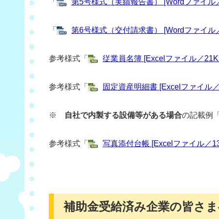
「
第5号様式（実績報告書） [Wordファイル／
「
第6号様式（交付請求書） [Wordファイル／
参考様式「
従業員名簿 [Excelファイル／21K
参考様式「
固定資産明細書 [Excelファイル／2
※
自社で内製する設備等がある場合
の記載例
参考様式「
写真添付台帳 [Excelファイル／13
補助金受給済み企業の皆さま