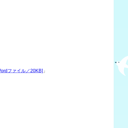
rdファイル／20KB]
」
」