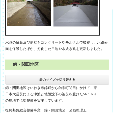
水路の底版及び側壁をコンクリートやモルタルで被覆し、水路表
面を保護したほか、劣化した目地や水抜き孔を更新しました。
錦・関田地区
表のサイズを切り替える
錦・関田地区はいわき市錦町から勿来町関田にかけて、東
日本大震災による津波と地盤沈下の被災を受けた56.1ｈａ
の農地でほ場整備を実施しています。
復興基盤総合整備事業 錦・関田地区 区画整理工